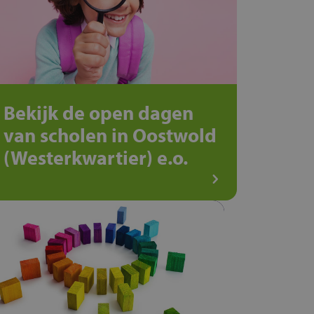
Bekijk de open dagen
van scholen in Oostwold
(Westerkwartier) e.o.