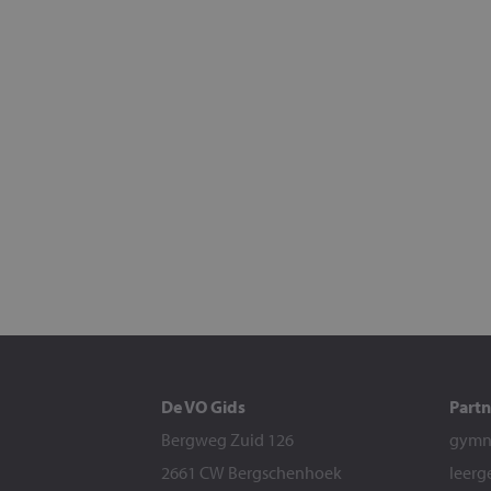
De VO Gids
Partn
Bergweg Zuid 126
gymna
2661 CW Bergschenhoek
leerg