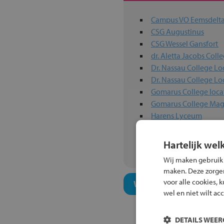
Campus VO Eemsdel
CSG Augustinus
CSG Wessel Gansfort
dr. Aletta Jacobs Coll
Dr. Nassau College Lo
Dr. Nassau College Lo
Gomarus College loca
Gomarus College Mag
Harens Lyceum
Het Hogeland Colleg
Kamerlingh Onnes
Hartelijk wel
Wij maken gebruik
maken. Deze zorgen 
voor alle cookies, 
Welk onderwijsconcept
wel en niet wilt ac
DETAILS WEE