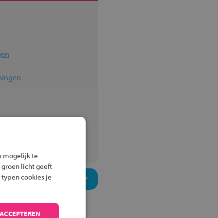
gen
ningen
ningen
um
 mogelijk te
 groen licht geeft
 typen cookies je
 ACCEPTEREN