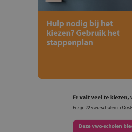
Hulp nodig bij het
kiezen? Gebruik het
stappenplan
Er valt veel te kiezen
Er zijn 22 vwo-scholen in Oost
Deze vwo-scholen bied