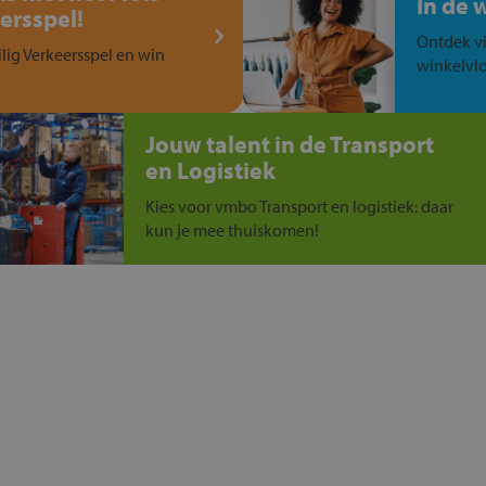
In de 
ersspel!
Ontdek vi
ilig Verkeersspel en win
winkelvlo
Jouw talent in de Transport
en Logistiek
Kies voor vmbo Transport en logistiek: daar
kun je mee thuiskomen!