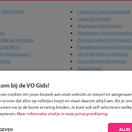
ta HAVO/VWO
Lauwers College Grijpskerk
Luzac Groningen
Maartenscollege Haren
ege
Montessori Lyceum Gronin
catie Aa en Hunze
Parcival College Vrijeschool
catie Norg
Praedinius Gymnasium Gro
tie Vondelpad 3
rsg de Borgen Lindenborg
nolia
rsg de Borgen Ronerborg
Stadslyceum
e Warffum
Topsport Talentschool Gro
Willem Lodewijk Gymnasi
kom bij de VO Gids!
 van cookies om jouw bezoek aan onze website zo soepel en aangenaam
ervoor dat alles op rolletjes loopt en staan daarom altijd aan. Als je ons
kunnen we je de beste ervaring bieden. Je kunt ook zelf selecteren welke
 past bij jou?
cepteren.
Meer informatie vind je in onze privacyverklaring.
RGEVEN
ALLES