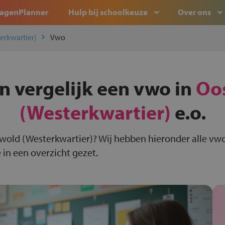
agenPlanner
Hulp bij schoolkeuze
Over ons
erkwartier)
Vwo
n vergelijk een vwo in
Oo
(Westerkwartier)
e.o.
wold (Westerkwartier)? Wij hebben hieronder alle vw
 in een overzicht gezet.