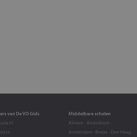
ers van De VO Gids
Middelbare scholen
sia.nl
Almere
-
Amersfoort
-
eld.nl
Amsterdam
-
Breda
-
Den Haag