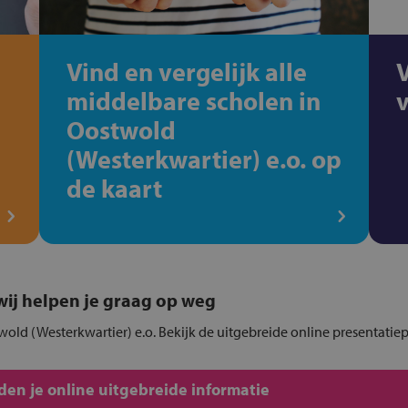
Vind en vergelijk alle
middelbare scholen in
Oostwold
(Westerkwartier) e.o. op
de kaart
, wij helpen je graag op weg
wold (Westerkwartier) e.o. Bekijk de uitgebreide online presentatie
en je online uitgebreide informatie