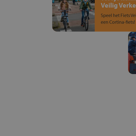
Veilig Verke
Speel het Fiets Ve
een Cortina-fiets!