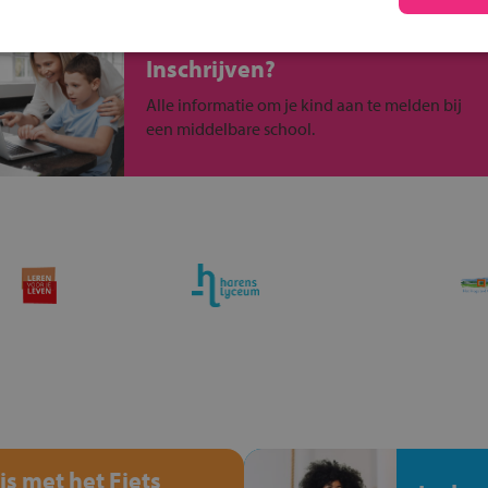
Inschrijven?
Alle informatie om je kind aan te melden bij
een middelbare school.
is met het Fiets