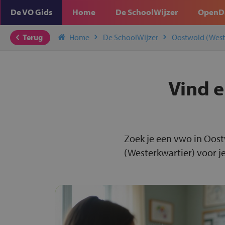
De VO Gids
Home
De SchoolWijzer
OpenD
Terug
Home
De SchoolWijzer
Oostwold (West
Vind e
Zoek je een vwo in Oost
(Westerkwartier) voor je