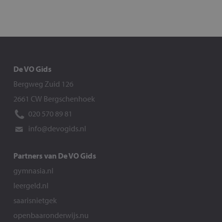
De VO Gids
Bergweg Zuid 126
2661 CW Bergschenhoek
020 570 89 81
info@devogids.nl
Partners van De VO Gids
gymnasia.nl
leergeld.nl
saarisnietgek
openbaaronderwijs.nu