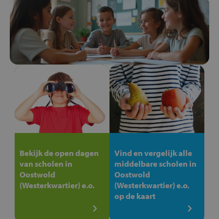
Bekijk de open dagen
Vind en vergelijk alle
van scholen in
middelbare scholen in
Oostwold
Oostwold
(Westerkwartier) e.o.
(Westerkwartier) e.o.
op de kaart