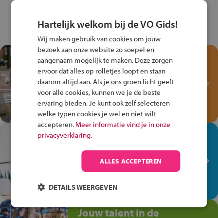
Hartelijk welkom bij de VO Gids!
Wij maken gebruik van cookies om jouw
bezoek aan onze website zo soepel en
Test je kennis met het
aangenaam mogelijk te maken. Deze zorgen
Fiets Veilig
ervoor dat alles op rolletjes loopt en staan
Verkeersspel!
daarom altijd aan. Als je ons groen licht geeft
voor alle cookies, kunnen we je de beste
Speel het Fiets Veilig Verkeersspel
ervaring bieden. Je kunt ook zelf selecteren
en win een Cortina-fiets!
welke typen cookies je wel en niet wilt
accepteren.
Meer informatie vind je in onze
In de winkel ben je op je
privacyverklaring.
plek!
ALLES ACCEPTEREN
Ontdek via het vmbo jouw talent
op de winkelvloer, waar elke dag
anders is!
DETAILS WEERGEVEN
Jouw talent in de