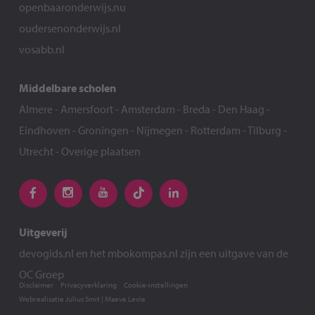
openbaaronderwijs.nu
oudersenonderwijs.nl
vosabb.nl
Middelbare scholen
Almere
-
Amersfoort
-
Amsterdam
-
Breda
-
Den Haag
-
Eindhoven
-
Groningen
-
Nijmegen
-
Rotterdam
-
Tilburg
-
Utrecht
-
Overige plaatsen
Uitgeverij
devogids.nl
en het
mbokompas.nl
zijn een uitgave van de
OC Groep
Disclaimer
Privacyverklaring
Cookie-instellingen
Webrealisatie
Julius Smit
|
Maeve Levie