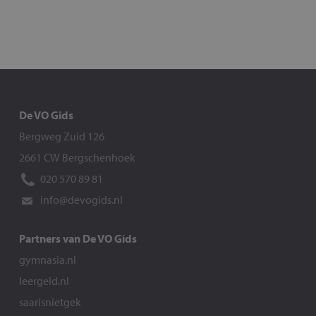
De VO Gids
Bergweg Zuid 126
2661 CW Bergschenhoek
020 570 89 81
info@devogids.nl
Partners van De VO Gids
gymnasia.nl
leergeld.nl
saarisnietgek