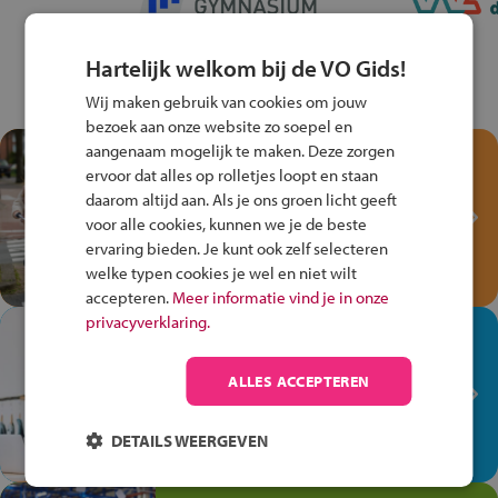
Hartelijk welkom bij de VO Gids!
Wij maken gebruik van cookies om jouw
bezoek aan onze website zo soepel en
aangenaam mogelijk te maken. Deze zorgen
Test je kennis met het
ervoor dat alles op rolletjes loopt en staan
Fiets Veilig
daarom altijd aan. Als je ons groen licht geeft
Verkeersspel!
voor alle cookies, kunnen we je de beste
ervaring bieden. Je kunt ook zelf selecteren
Speel het Fiets Veilig Verkeersspel
welke typen cookies je wel en niet wilt
en win een Cortina-fiets!
accepteren.
Meer informatie vind je in onze
privacyverklaring.
In de winkel ben je op je
plek!
ALLES ACCEPTEREN
Ontdek via het vmbo jouw talent
op de winkelvloer, waar elke dag
DETAILS WEERGEVEN
anders is!