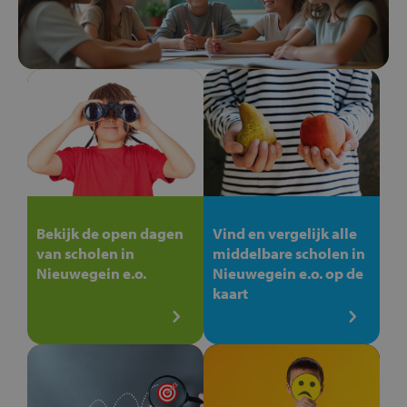
Bekijk de open dagen
Vind en vergelijk alle
van scholen in
middelbare scholen in
Nieuwegein e.o.
Nieuwegein e.o. op de
kaart