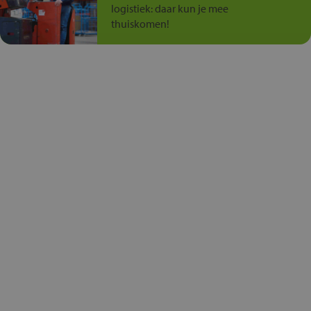
logistiek: daar kun je mee
thuiskomen!