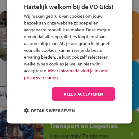
Hartelijk welkom bij de VO Gids!
Wij maken gebruik van cookies om jouw
Test je kennis met het
bezoek aan onze website zo soepel en
Fiets Veilig
aangenaam mogelijk te maken. Deze zorgen
Verkeersspel!
ervoor dat alles op rolletjes loopt en staan
daarom altijd aan. Als je ons groen licht geeft
Speel het Fiets Veilig Verkeersspel
voor alle cookies, kunnen we je de beste
en win een Cortina-fiets!
ervaring bieden. Je kunt ook zelf selecteren
welke typen cookies je wel en niet wilt
In de winkel ben je op je
accepteren.
Meer informatie vind je in onze
plek!
privacyverklaring.
Ontdek via het vmbo jouw talent
op de winkelvloer, waar elke dag
ALLES ACCEPTEREN
anders is!
DETAILS WEERGEVEN
Jouw talent in de
Transport en Logistiek
Kies voor vmbo Transport en