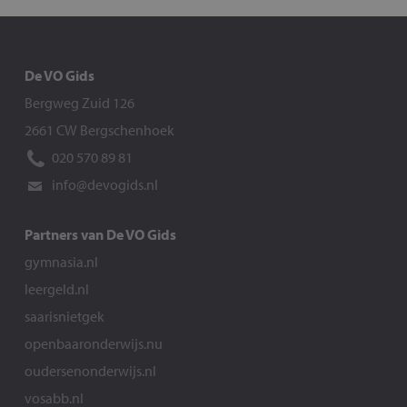
De VO Gids
Bergweg Zuid 126
2661 CW Bergschenhoek
020 570 89 81
info@devogids.nl
Partners van De VO Gids
gymnasia.nl
leergeld.nl
saarisnietgek
openbaaronderwijs.nu
oudersenonderwijs.nl
vosabb.nl