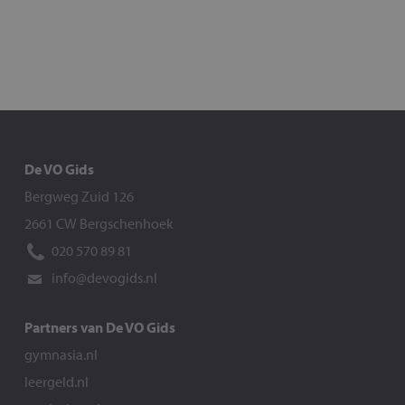
De VO Gids
Bergweg Zuid 126
2661 CW Bergschenhoek
020 570 89 81
info@devogids.nl
Partners van De VO Gids
gymnasia.nl
leergeld.nl