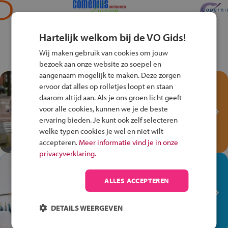
Hartelijk welkom bij de VO Gids!
Wij maken gebruik van cookies om jouw
bezoek aan onze website zo soepel en
aangenaam mogelijk te maken. Deze zorgen
Test je kennis met het
ervoor dat alles op rolletjes loopt en staan
Fiets Veilig
daarom altijd aan. Als je ons groen licht geeft
Verkeersspel!
voor alle cookies, kunnen we je de beste
ervaring bieden. Je kunt ook zelf selecteren
Speel het Fiets Veilig Verkeersspel
welke typen cookies je wel en niet wilt
en win een Cortina-fiets!
accepteren.
Meer informatie vind je in onze
privacyverklaring.
In de winkel ben je op je
plek!
ALLES ACCEPTEREN
Ontdek via het vmbo jouw talent
op de winkelvloer, waar elke dag
DETAILS WEERGEVEN
anders is!