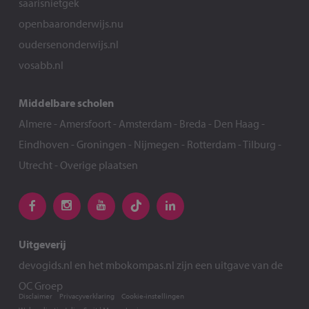
saarisnietgek
openbaaronderwijs.nu
oudersenonderwijs.nl
vosabb.nl
Middelbare scholen
Almere
-
Amersfoort
-
Amsterdam
-
Breda
-
Den Haag
-
Eindhoven
-
Groningen
-
Nijmegen
-
Rotterdam
-
Tilburg
-
Utrecht
-
Overige plaatsen
Uitgeverij
devogids.nl
en het
mbokompas.nl
zijn een uitgave van de
OC Groep
Disclaimer
Privacyverklaring
Cookie-instellingen