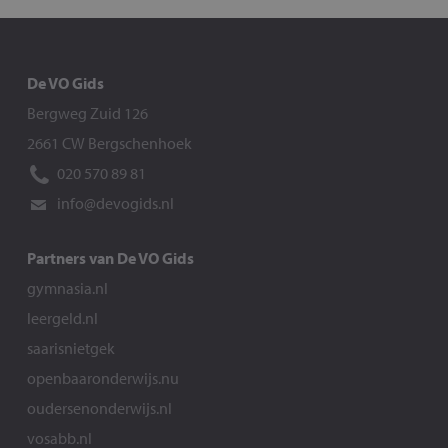
De VO Gids
Bergweg Zuid 126
2661 CW Bergschenhoek
020 570 89 81
info@devogids.nl
Partners van De VO Gids
gymnasia.nl
leergeld.nl
saarisnietgek
openbaaronderwijs.nu
oudersenonderwijs.nl
vosabb.nl