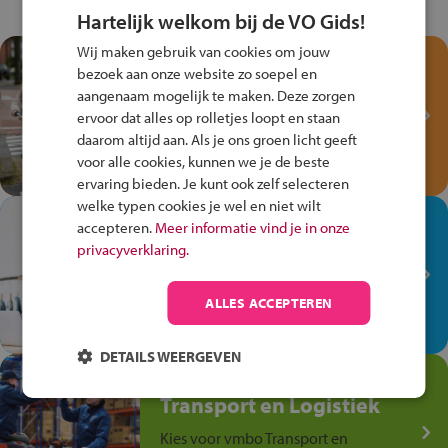
Hartelijk welkom bij de VO Gids!
Wij maken gebruik van cookies om jouw
Test je kennis met het
bezoek aan onze website zo soepel en
Fiets Veilig
aangenaam mogelijk te maken. Deze zorgen
Verkeersspel!
ervoor dat alles op rolletjes loopt en staan
daarom altijd aan. Als je ons groen licht geeft
Speel het Fiets Veilig Verkeersspel
voor alle cookies, kunnen we je de beste
en win een Cortina-fiets!
ervaring bieden. Je kunt ook zelf selecteren
welke typen cookies je wel en niet wilt
In de winkel ben je op je
accepteren.
Meer informatie vind je in onze
plek!
privacyverklaring.
Ontdek via het vmbo jouw talent
op de winkelvloer, waar elke dag
ALLES ACCEPTEREN
anders is!
DETAILS WEERGEVEN
Jouw talent in de
Transport en Logistiek
Kies voor vmbo Transport en