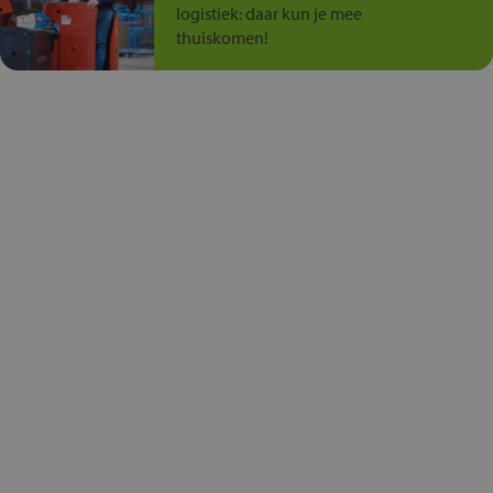
logistiek: daar kun je mee
thuiskomen!