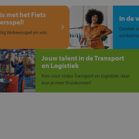
is met het Fiets
In de 
ersspel!
Ontdek vi
ilig Verkeersspel en win
winkelvlo
Jouw talent in de Transport
en Logistiek
Kies voor vmbo Transport en logistiek: daar
kun je mee thuiskomen!