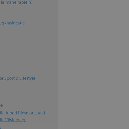
Halmaheiraplein)
ugklaslocatie
 Sport & Lifestyle
ek
ie Albert Plesmanstraat
ie Vlisterweg
m