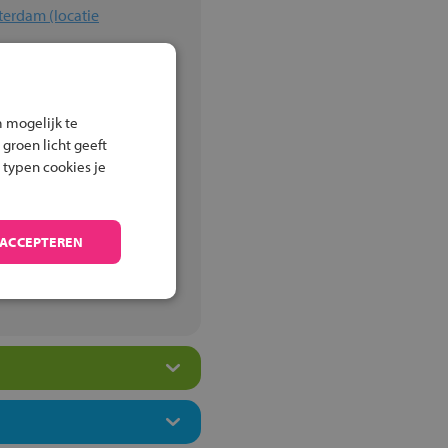
 (locatie
terdam (locatie
tterdam vmbo
 mogelijk te
 groen licht geeft
 typen cookies je
 ACCEPTEREN
terdam