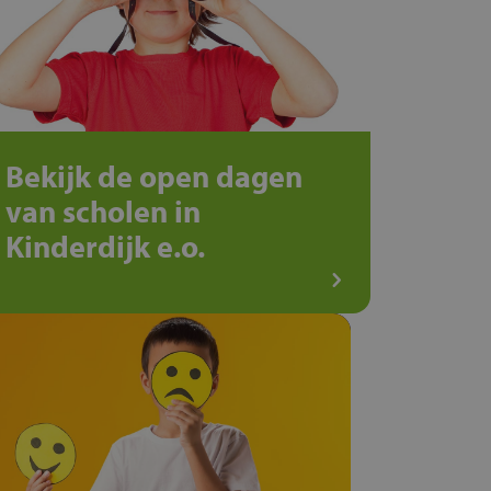
Bekijk de open dagen
van scholen in
Kinderdijk e.o.