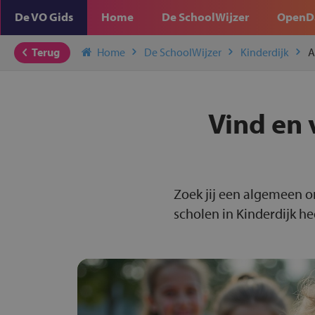
De VO Gids
Home
De SchoolWijzer
OpenD
Terug
Home
De SchoolWijzer
Kinderdijk
A
Vind en 
Zoek jij een algemeen o
scholen in Kinderdijk he