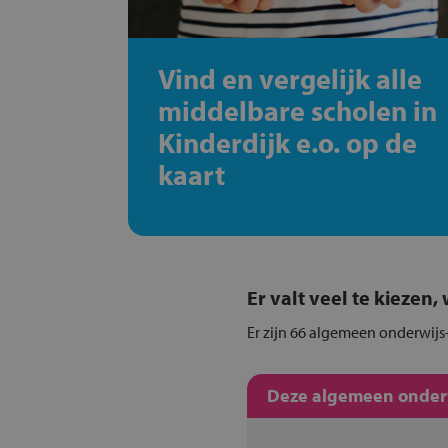
Vind en vergelijk alle
middelbare scholen in
Kinderdijk e.o. op de
kaart
Er valt veel te kiezen
Er zijn 66 algemeen onderwijs-
Deze algemeen onderwi