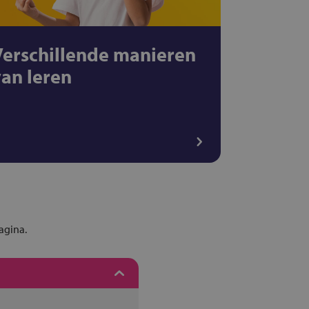
Verschillende manieren
van leren
agina.