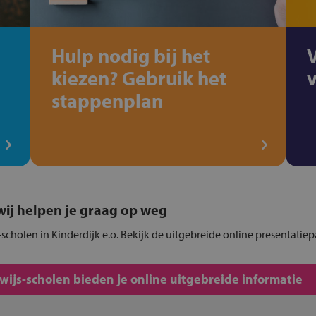
Hulp nodig bij het
kiezen? Gebruik het
stappenplan
, wij helpen je graag op weg
scholen in Kinderdijk e.o. Bekijk de uitgebreide online presentatiep
js-scholen bieden je online uitgebreide informatie