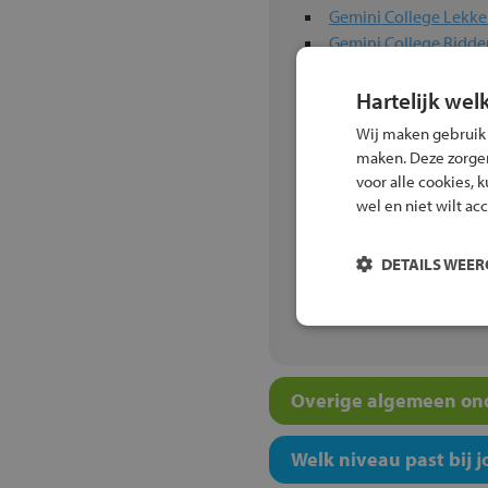
Gemini College Lekke
Gemini College Ridd
Gemini College Ridd
Gilde Vakcollege Tec
Hartelijk wel
GSR Rotterdam - midd
Wij maken gebruik
christenen
maken. Deze zorgen 
Gymnasium Camphu
voor alle cookies, 
Het Heerenlanden
wel en niet wilt ac
hét KWC locatie Beet
hét KWC locatie Gers
DETAILS WEE
Het Zuiderpark Colle
Horeca Vakschool Ro
Overige algemeen ond
Welk niveau past bij j