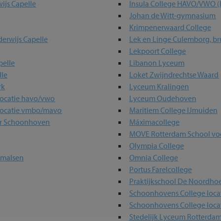
ijs Capelle
Insula College HAVO/VWO (
Johan de Witt-gymnasium
Krimpenerwaard College
erwijs Capelle
Lek en Linge Culemborg, br
Lekpoort College
elle
Libanon Lyceum
le
Loket Zwijndrechtse Waard
rk
Lyceum Kralingen
locatie havo/vwo
Lyceum Oudehoven
 locatie vmbo/mavo
Maritiem College IJmuiden
er Schoonhoven
Máximacollege
MOVE Rotterdam School voor
Olympia College
rmalsen
Omnia College
Portus Farelcollege
Praktijkschool De Noordho
Schoonhovens College locat
Schoonhovens College locat
Stedelijk Lyceum Rotterda