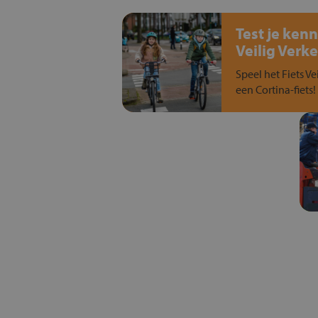
Test je kenn
Veilig Verke
Speel het Fiets Ve
een Cortina-fiets!