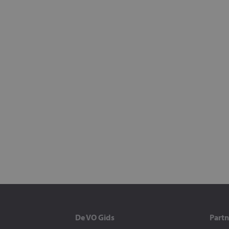
De VO Gids
Partn