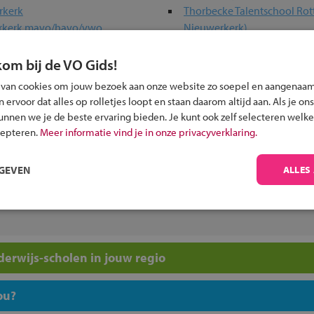
rkerk
Thorbecke Talentschool Rotterdam
erkerk mavo/havo/vwo
Nieuwerkerk)
erkerk Vmbo Breed
Thorbecke Talentschool Rot
hniek
Prinsenlaan)
kom bij de VO Gids!
elbare school voor en door
Thorbecke Talentschool Ro
 van cookies om jouw bezoek aan onze website zo soepel en aangenaam
Uilenhof
ervoor dat alles op rolletjes loopt en staan daarom altijd aan. Als je ons
sianum
Vita College
kunnen we je de beste ervaring bieden. Je kunt ook zelf selecteren welke
VMBO De Meerpaal
cepteren.
Meer informatie vind je in onze privacyverklaring.
hovenlaan
Walburg College
hwinhof
Willem de Zwijger College
RGEVEN
ALLES
ge
Young Business School Rot
tterdam
Zuider Gymnasium
erwijs-scholen in jouw regio
ou?