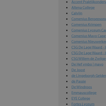
Accent Praktijkonderw
Altena College
Calvijn
Comenius Beroepsond
Comenius Krimpen
Comenius Lyceum Cap
Comenius Mavo Capel
Comenius Nieuwerke
CSG De Lage Waard - 
CSG De Lage Waard -
CSG Willem de Zwijg
De Hef vmbo | mavo
De Joost
de Lingeborgh Gelde
de Passie
De Windroos
Emmauscollege
EYE College
Fortes Lyceum