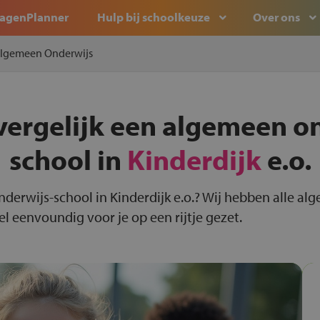
agenPlanner
Hulp bij schoolkeuze
Over ons
lgemeen Onderwijs
vergelijk een algemeen o
school in
Kinderdijk
e.o.
nderwijs-school in Kinderdijk e.o.? Wij hebben alle a
el eenvoundig voor je op een rijtje gezet.