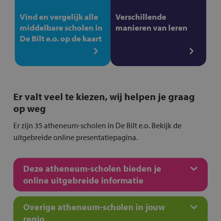
Vind en vergelijk alle
Verschillende
middelbare scholen in
manieren van leren
De Bilt e.o. op de kaart
Er valt veel te kiezen, wij helpen je graag
op weg
Er zijn 35 atheneum-scholen in De Bilt e.o. Bekijk de
uitgebreide online presentatiepagina.
Deze atheneum-scholen bieden je
online uitgebreide informatie
Overige atheneum-scholen in jouw
regio