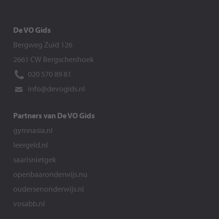
De VO Gids
Bergweg Zuid 126
2661 CW Bergschenhoek
020 570 89 81
info@devogids.nl
Partners van De VO Gids
gymnasia.nl
leergeld.nl
saarisnietgek
openbaaronderwijs.nu
oudersenonderwijs.nl
vosabb.nl