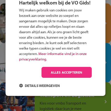
Hartelijk welkom bij de VO Gids!
Test je kennis met het
Wij maken gebruik van cookies om jouw
Fiets Veilig
bezoek aan onze website zo soepel en
aangenaam mogelijk te maken. Deze zorgen
Verkeersspel!
ervoor dat alles op rolletjes loopt en staan
Speel het Fiets Veilig Verkeersspel
daarom altijd aan. Als je ons groen licht geeft
en win een Cortina-fiets!
voor alle cookies, kunnen we je de beste
ervaring bieden. Je kunt ook zelf selecteren
welke typen cookies je wel en niet wilt
In de winkel ben je op je
accepteren.
Meer informatie vind je in onze
plek!
privacyverklaring.
Ontdek via het vmbo jouw talent
op de winkelvloer, waar elke dag
ALLES ACCEPTEREN
anders is!
DETAILS WEERGEVEN
Jouw talent in de
Transport en Logistiek
Kies voor vmbo Transport en
logistiek: daar kun je mee