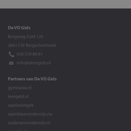
De VO Gids
Bergweg Zuid 126
2661 CW Bergschenhoek
020 570 89 81
info@devogids.nl
Partners van De VO Gids
gymnasia.nl
leergeld.nl
saarisnietgek
openbaaronderwijs.nu
oudersenonderwijs.nl