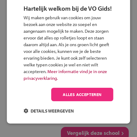
Hartelijk welkom bij de VO Gids!
Route per fiets
Wij maken gebruik van cookies om jouw
bezoek aan onze website zo soepel en
Route met het OV
aangenaam mogelijk te maken. Deze zorgen
ervoor dat alles op rolletjes loopt en staan
daarom altijd aan. Als je ons groen licht geeft
voor alle cookies, kunnen we je de beste
Speel het veilig fietsen
ervaring bieden. Je kunt ook zelf selecteren
spel
welke typen cookies je wel en niet wilt
accepteren.
Meer informatie vind je in onze
privacyverklaring.
ALLES ACCEPTEREN
Deel deze pagina
DETAILS WEERGEVEN
Vergelijk deze school