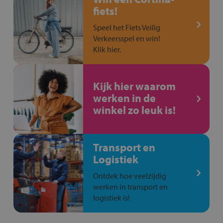
fiets!
Speel het Fiets Veilig
Verkeersspel en win!
Klik hier.
Kijk hier waarom
werken in de
winkel zo leuk is!
Transport en
Logistiek
Ontdek hoe veelzijdig
werken in transport en
logistiek is!