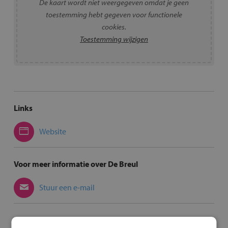
De kaart wordt niet weergegeven omdat je geen
toestemming hebt gegeven voor functionele
cookies.
Toestemming wijzigen
Links
Website
Voor meer informatie over De Breul
Stuur een e-mail
Met de fiets of het OV