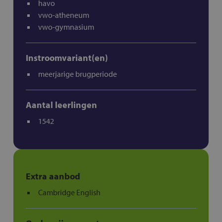
havo
vwo-atheneum
vwo-gymnasium
Instroomvariant(en)
meerjarige brugperiode
Aantal leerlingen
1542
Extra aanbod
Cambridge English