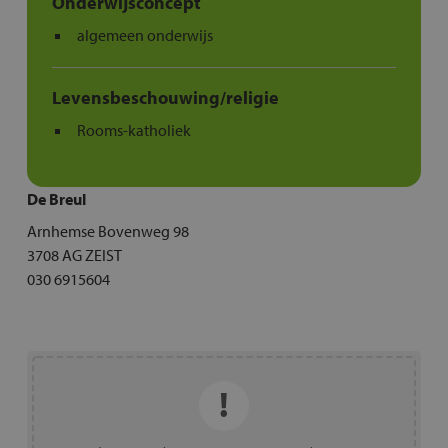
Onderwijsconcept
algemeen onderwijs
Levensbeschouwing/religie
Rooms-katholiek
De Breul
Arnhemse Bovenweg 98
3708 AG ZEIST
030 6915604