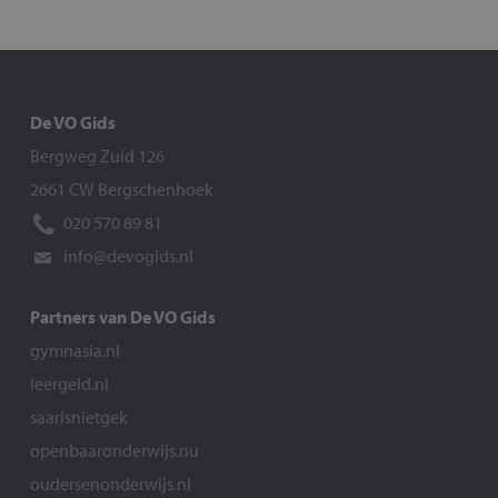
De VO Gids
Bergweg Zuid 126
2661 CW Bergschenhoek
020 570 89 81
info@devogids.nl
Partners van De VO Gids
gymnasia.nl
leergeld.nl
saarisnietgek
openbaaronderwijs.nu
oudersenonderwijs.nl