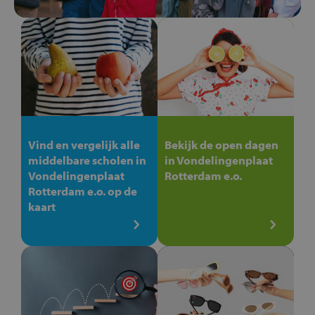
Vind en vergelijk alle
Bekijk de open dagen
middelbare scholen in
in Vondelingenplaat
Vondelingenplaat
Rotterdam e.o.
Rotterdam e.o. op de
kaart