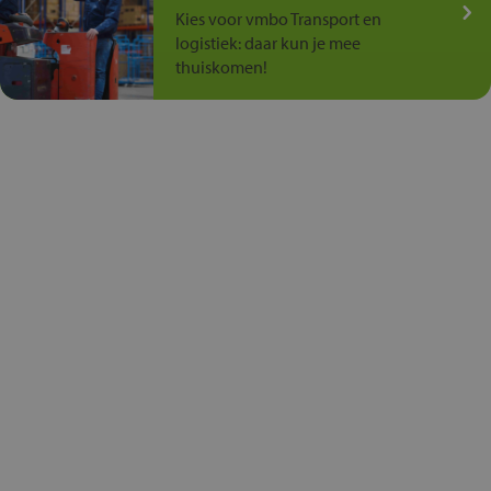
Kies voor vmbo Transport en
logistiek: daar kun je mee
thuiskomen!