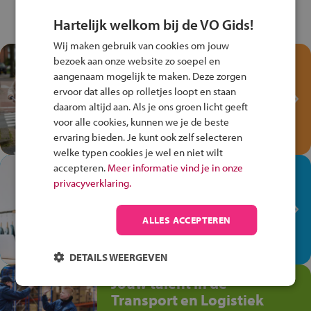
Hartelijk welkom bij de VO Gids!
Wij maken gebruik van cookies om jouw
Test je kennis met het
bezoek aan onze website zo soepel en
aangenaam mogelijk te maken. Deze zorgen
Fiets Veilig
ervoor dat alles op rolletjes loopt en staan
Verkeersspel!
daarom altijd aan. Als je ons groen licht geeft
Speel het Fiets Veilig Verkeersspel
voor alle cookies, kunnen we je de beste
en win een Cortina-fiets!
ervaring bieden. Je kunt ook zelf selecteren
welke typen cookies je wel en niet wilt
accepteren.
Meer informatie vind je in onze
In de winkel ben je op je
privacyverklaring.
plek!
Ontdek via het vmbo jouw talent
ALLES ACCEPTEREN
op de winkelvloer, waar elke dag
anders is!
DETAILS WEERGEVEN
Jouw talent in de
Transport en Logistiek