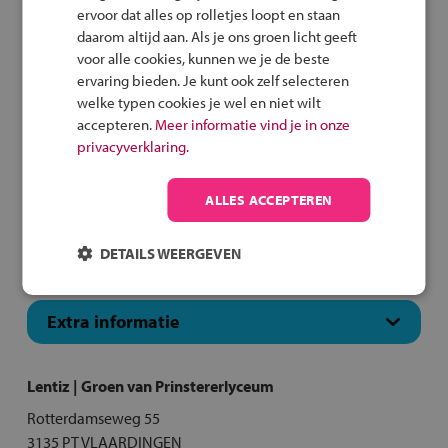
ervoor dat alles op rolletjes loopt en staan
daarom altijd aan. Als je ons groen licht geeft
Voorlichtings- en lesjesa
voor alle cookies, kunnen we je de beste
ervaring bieden. Je kunt ook zelf selecteren
11 maart 2027
19:00 - 20:30 uur
welke typen cookies je wel en niet wilt
accepteren.
Meer informatie vind je in onze
Voorlichtings- en lesjesavond, voor groep-8 leerlingen
privacyverklaring.
en ouders
ALLES ACCEPTEREN
DETAILS WEERGEVEN
Inschrijvingsprocedure
Extra informatie
Lentiz | Groen van Prinstererlyceum
Rotterdamseweg 55
3135 PT VLAARDINGEN