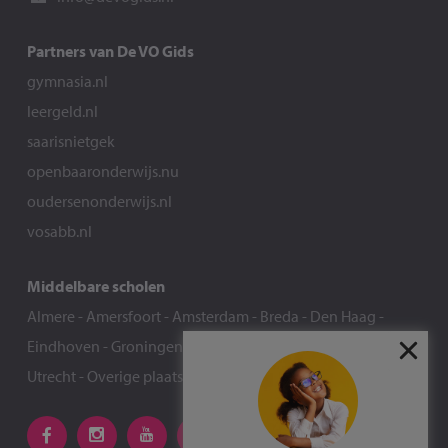
Partners van De VO Gids
gymnasia.nl
leergeld.nl
saarisnietgek
openbaaronderwijs.nu
oudersenonderwijs.nl
vosabb.nl
Middelbare scholen
Almere
-
Amersfoort
-
Amsterdam
-
Breda
-
Den Haag
-
Eindhoven
-
Groningen
-
Nijmegen
-
Rotterdam
-
Tilburg
-
Utrecht
-
Overige plaatsen