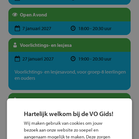
Open Avond
7 januari 2027
18:00 - 20:30 uur
Voorlichtings- en lesjesa
27 januari 2027
19:00 - 20:30 uur
Voorlichtings- en lesjesavond, voor groep-8 leerlingen
en ouders
Voorlichtings- en lesjesa
Hartelijk welkom bij de VO Gids!
16 februari 2027
19:00 - 20:30 uur
Wij maken gebruik van cookies om jouw
Voorlichtings- en lesjesavond, voor groep-8 leerlingen
bezoek aan onze website zo soepel en
en ouders
aangenaam mogelijk te maken. Deze zorgen