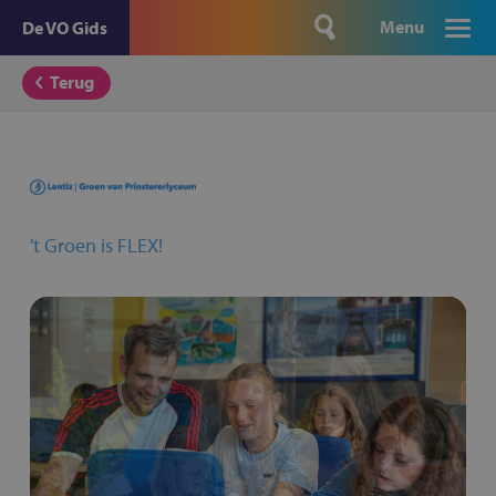
Menu
De VO Gids
Terug
't Groen is FLEX!