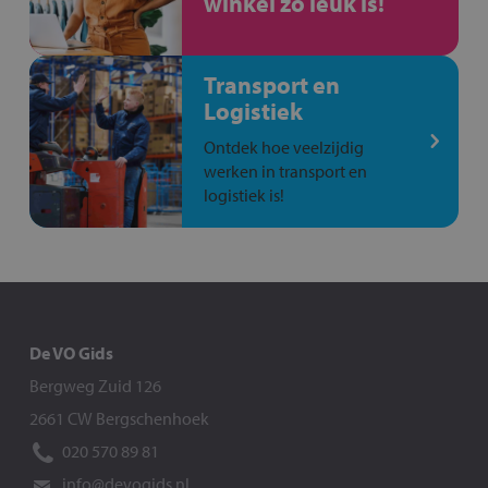
winkel zo leuk is!
Transport en
Logistiek
Ontdek hoe veelzijdig
werken in transport en
logistiek is!
De VO Gids
Bergweg Zuid 126
2661 CW Bergschenhoek
020 570 89 81
info@devogids.nl