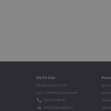
De VO Gids
Partn
Bergweg Zuid 126
gymna
2661 CW Bergschenhoek
leerg
020 570 89 81
saari
info@devogids.nl
openb