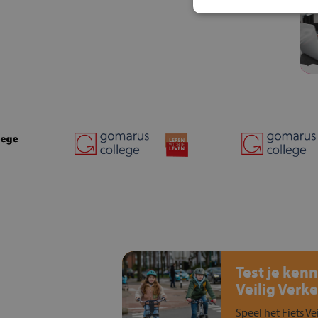
Test je kenn
Veilig Verke
Speel het Fiets Ve