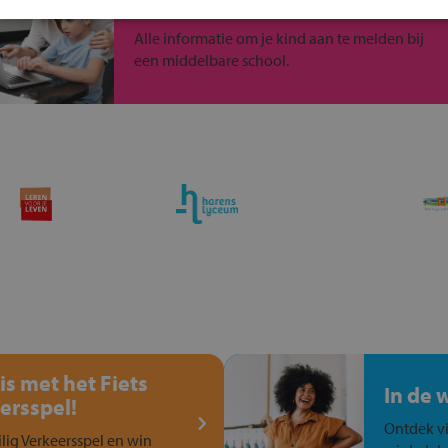
Inschrijven?
Alle informatie om je kind aan te melden bij
een middelbare school.
is met het Fiets
In de 
ersspel!
Ontdek vi
ilig Verkeersspel en win