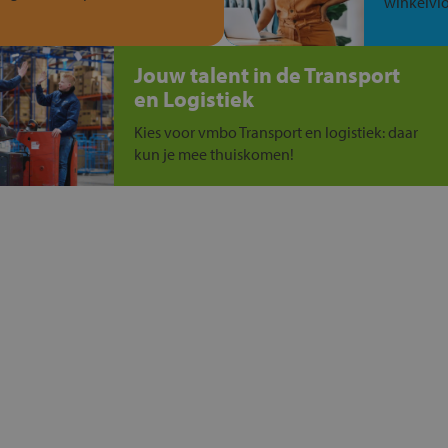
winkelvlo
Jouw talent in de Transport
en Logistiek
Kies voor vmbo Transport en logistiek: daar
kun je mee thuiskomen!