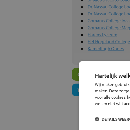
Dr. Nassau College Lo
Dr. Nassau College Lo
Gomarus College loca
Gomarus College Mag
Harens Lyceum
Het Hogeland Colleg
Kamerlingh Onnes
Overige vwo-scholen i
Hartelijk wel
Wij maken gebruik
Welk onderwijsconcept
maken. Deze zorgen 
voor alle cookies, 
wel en niet wilt ac
DETAILS WEE