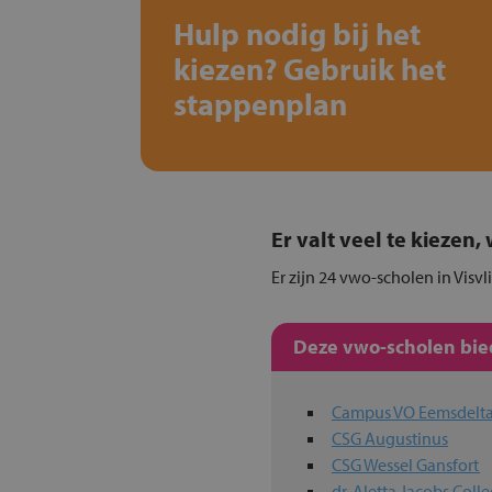
Hulp nodig bij het
kiezen? Gebruik het
stappenplan
Er valt veel te kiezen
Er zijn 24 vwo-scholen in Visvl
Deze vwo-scholen bied
Campus VO Eemsdel
CSG Augustinus
CSG Wessel Gansfort
dr. Aletta Jacobs Coll