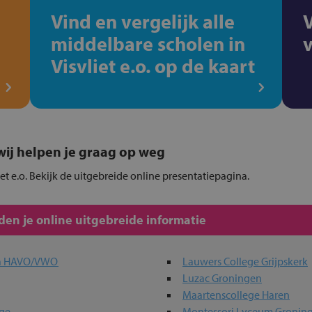
Vind en vergelijk alle
middelbare scholen in
Visvliet e.o. op de kaart
, wij helpen je graag op weg
iet e.o. Bekijk de uitgebreide online presentatiepagina.
en je online uitgebreide informatie
ta HAVO/VWO
Lauwers College Grijpskerk
Luzac Groningen
Maartenscollege Haren
ege
Montessori Lyceum Gronin