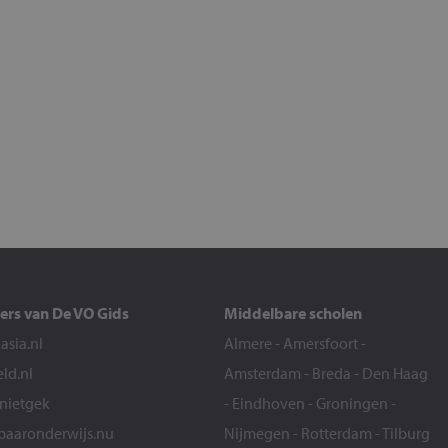
ers van De VO Gids
Middelbare scholen
sia.nl
Almere
-
Amersfoort
-
eld.nl
Amsterdam
-
Breda
-
Den Haag
snietgek
-
Eindhoven
-
Groningen
-
aaronderwijs.nu
Nijmegen
-
Rotterdam
-
Tilburg