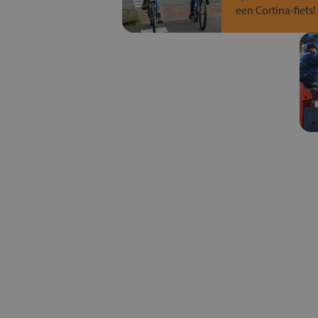
een Cortina-fiets!