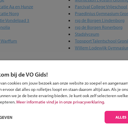
catie Aa en Hunze
Parcival College Vrijeschool
catie Norg
Praedinius Gymnasium Gro
tie Vondelpad 3
rsg de Borgen Lindenborg
nolia
rsg de Borgen Ronerborg
Stadslyceum
e Warffum
Topsport Talentschool Gro
Willem Lodewijk Gymnasi
n jouw regio
kom bij de VO Gids!
 van cookies om jouw bezoek aan onze website zo soepel en aangenaam
 past bij jou?
ervoor dat alles op rolletjes loopt en staan daarom altijd aan. Als je ons
kunnen we je de beste ervaring bieden. Je kunt ook zelf selecteren welke
cepteren.
Meer informatie vind je in onze privacyverklaring.
RGEVEN
ALLES