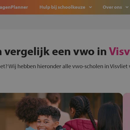
agenPlanner
Hulp bij schoolkeuze
Over ons
 vergelijk een vwo in
Visv
iet? Wij hebben hieronder alle vwo-scholen in Visvliet 