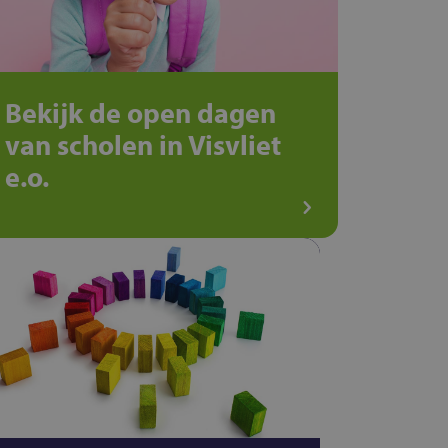
Bekijk de open dagen
van scholen in Visvliet
e.o.