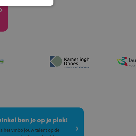
winkel ben je op je plek!
a het vmbo jouw talent op de