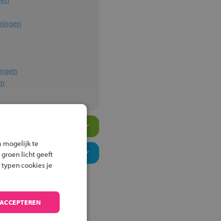
ningen
ningen
um
 mogelijk te
 groen licht geeft
 typen cookies je
 ACCEPTEREN