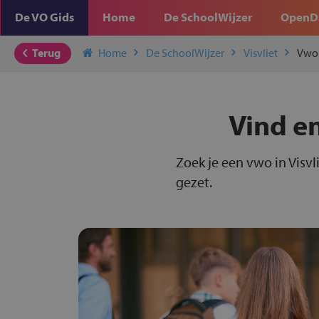
De VO Gids
Home
De SchoolWijzer
OpenD
Terug
Home
De SchoolWijzer
Visvliet
Vwo
Vind en
Zoek je een vwo in Visvl
gezet.