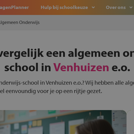
agenPlanner
Hulp bij schoolkeuze
Over ons
lgemeen Onderwijs
vergelijk een algemeen o
school in
Venhuizen
e.o.
nderwijs-school in Venhuizen e.o.? Wij hebben alle a
l eenvoundig voor je op een rijtje gezet.