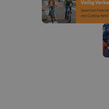
Veilig Verke
Speel het Fiets Ve
een Cortina-fiets!