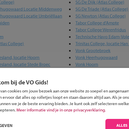
College)
SG De Dijk (Atlas College)
rhugowaard Locatie Middenweg
SG De Triade (Atlas College)
rhugowaard Locatie Umbriëllaan
SG Newton (Atlas College)
uiden
Tabor College d'Ampte
Tabor College Werenfridus
um
Technische Havo Edam-Vo
tlas College)
Trinitas College, locatie Ha
Vonk Grootebroek
esland, locatie Hoorn
Vonk Heerhugowaard
esland, locatie Stede Broec
Vonk Hoorn
VSO De Spinaker Hoorn
VSO de Stormvogel
kom bij de VO Gids!
 van cookies om jouw bezoek aan onze website zo soepel en aangenaam
ervoor dat alles op rolletjes loopt en staan daarom altijd aan. Als je ons
ou?
kunnen we je de beste ervaring bieden. Je kunt ook zelf selecteren welke
cepteren.
Meer informatie vind je in onze privacyverklaring.
RGEVEN
ALLES