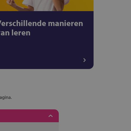
Verschillende manieren
van leren
agina.