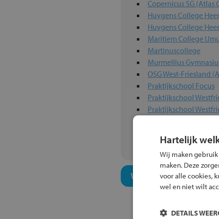
Copernicus SG (Atlas 
Huygens College Hee
Huygens College Hee
Maritiem College IJm
Martinuscollege
Murmellius Gymnasi
OSG West-Friesland (A
Praktijkschool Focus
Praktijkschool Westfri
Praktijkschool Westfri
RSG Enkhuizen
rsg Wiringherlant
Hartelijk wel
Wij maken gebruik
maken. Deze zorgen 
Welk niveau past bij j
voor alle cookies, 
wel en niet wilt ac
DETAILS WEE