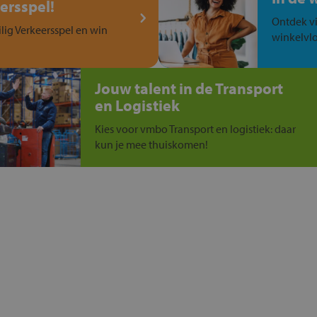
ersspel!
Ontdek vi
ilig Verkeersspel en win
winkelvlo
Jouw talent in de Transport
en Logistiek
Kies voor vmbo Transport en logistiek: daar
kun je mee thuiskomen!