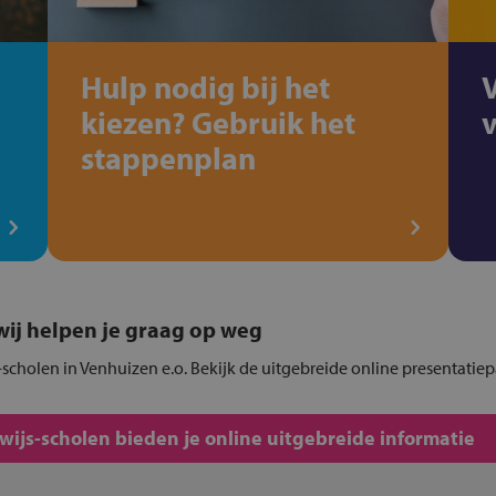
Hulp nodig bij het
kiezen? Gebruik het
stappenplan
, wij helpen je graag op weg
scholen in Venhuizen e.o. Bekijk de uitgebreide online presentatiep
js-scholen bieden je online uitgebreide informatie