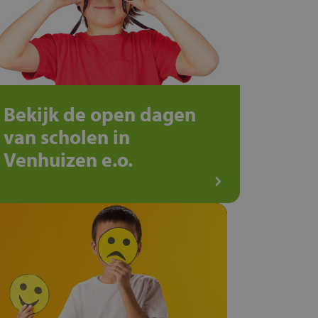
Bekijk de open dagen
van scholen in
Venhuizen e.o.