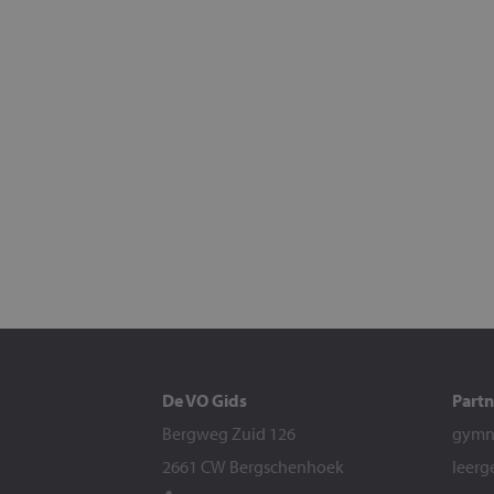
De VO Gids
Partn
Bergweg Zuid 126
gymna
2661 CW Bergschenhoek
leerg