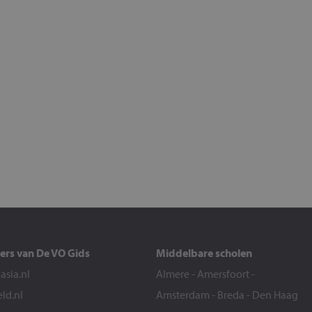
ers van De VO Gids
Middelbare scholen
sia.nl
Almere
-
Amersfoort
-
eld.nl
Amsterdam
-
Breda
-
Den Haag