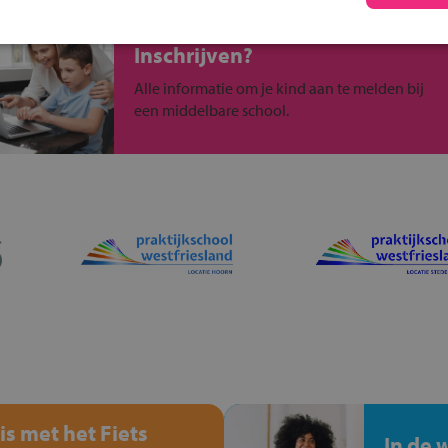
Inschrijven?
Alle informatie om je kind aan te melden bij
een middelbare school.
is met het Fiets
In de 