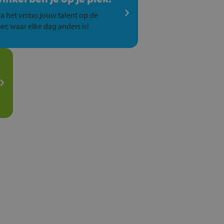
a het vmbo jouw talent op de
er, waar elke dag anders is!