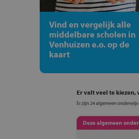
Vind en vergelijk alle
middelbare scholen in
Venhuizen e.o. op de
kaart
Er valt veel te kiezen
Er zijn 24 algemeen onderwijs-
Deze algemeen onderwi