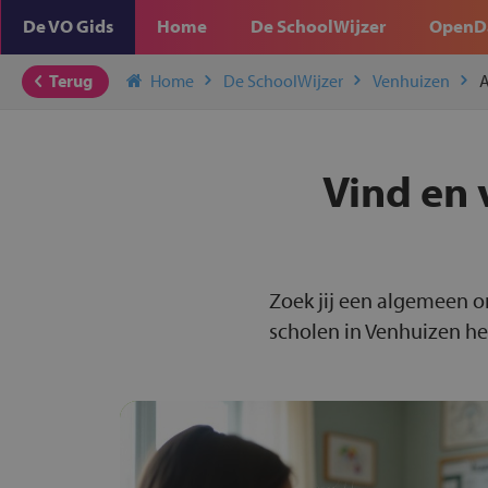
De VO Gids
Home
De SchoolWijzer
OpenD
Terug
Home
De SchoolWijzer
Venhuizen
A
Vind en 
Zoek jij een algemeen o
scholen in Venhuizen hee