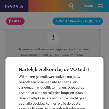
Menu
De VO Gids
Filter
ScholenVergelijker (
0
/5)
De kaart wordt niet weergegeven omdat je geen
toestemming hebt gegeven voor voorkeurs-
cookies.
Toestemming wijzigen
Hartelijk welkom bij de VO Gids!
Wij maken gebruik van cookies om jouw
bezoek aan onze website zo soepel en
aangenaam mogelijk te maken. Deze zorgen
ervoor dat alles op rolletjes loopt en staan
daarom altijd aan. Als je ons groen licht geeft
voor alle cookies, kunnen we je de beste
ervaring bieden. Je kunt ook zelf selecteren