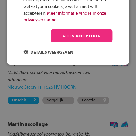
welke typen cookies je wel en niet wilt
accepteren.
Meer informatie vind je in onze
Er zijn
9
scholen
gevonden in Venhuizen en omstreken.
privacyverklaring.
Klik op de school voor meer informatie.
Opnieuw zoeken
ALLES ACCEPTEREN
DETAILS WEERGEVEN
Copernicus SG (Atlas College)
Middelbare school voor mavo, havo en vwo-
atheneum.
Nieuwe Steen 11, 1625 HV HOORN
Ontdek
Vergelijk
Locatie
Martinuscollege
Middelbare school voor vmbo-bb, vmbo-kb,