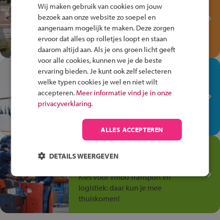
Fiets Veilig
Wij maken gebruik van cookies om jouw
Verkeersspel!
bezoek aan onze website zo soepel en
aangenaam mogelijk te maken. Deze zorgen
Speel het Fiets Veilig Verkeersspel
ervoor dat alles op rolletjes loopt en staan
en win een Cortina-fiets!
daarom altijd aan. Als je ons groen licht geeft
voor alle cookies, kunnen we je de beste
In de winkel ben je op je
ervaring bieden. Je kunt ook zelf selecteren
plek!
welke typen cookies je wel en niet wilt
accepteren.
Meer informatie vind je in onze
Ontdek via het vmbo jouw talent
privacyverklaring.
op de winkelvloer, waar elke dag
anders is!
ALLES ACCEPTEREN
Jouw talent in de
DETAILS WEERGEVEN
Transport en Logistiek
Kies voor vmbo Transport en
logistiek: daar kun je mee
thuiskomen!