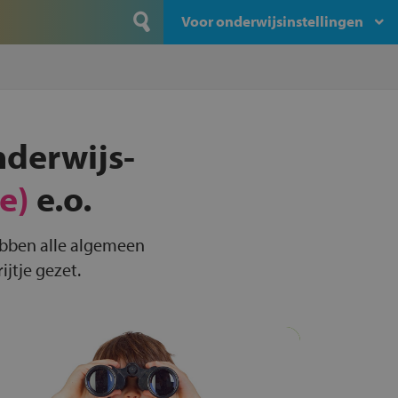
Voor onderwijsinstellingen
nderwijs-
e)
e.o.
hebben alle algemeen
jtje gezet.