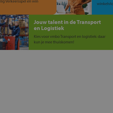
ilig Verkeersspel en win
winkelvlo
Jouw talent in de Transport
en Logistiek
Kies voor vmbo Transport en logistiek: daar
kun je mee thuiskomen!