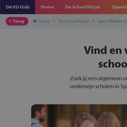
De VO Gids
Home
De SchoolWijzer
OpenD
Terug
Home
De SchoolWijzer
Spier (Midden 
Vind en 
schoo
Zoek jij een algemeen o
onderwijs-scholen in Sp