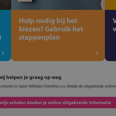
Hulp nodig bij het
kiezen? Gebruik het
)
stappenplan
, wij helpen je graag op weg
scholen in Spier (Midden Drenthe) e.o. Bekijk de uitgebreide online
js-scholen bieden je online uitgebreide informatie