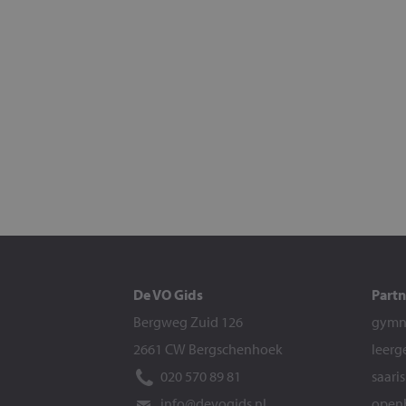
De VO Gids
Partn
Bergweg Zuid 126
gymna
2661 CW Bergschenhoek
leerg
020 570 89 81
saari
info@devogids.nl
openb