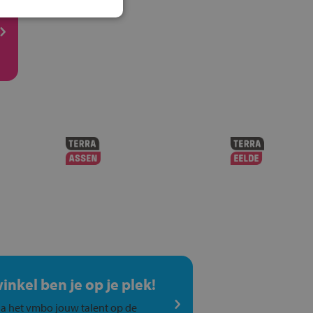
winkel ben je op je plek!
a het vmbo jouw talent op de