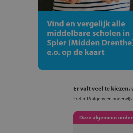
Vind en vergelijk alle
middelbare scholen in
Spier (Midden Drenthe
e.o. op de kaart
Er valt veel te kiezen
Er zijn 18 algemeen onderwijs-
Deze algemeen onderwi