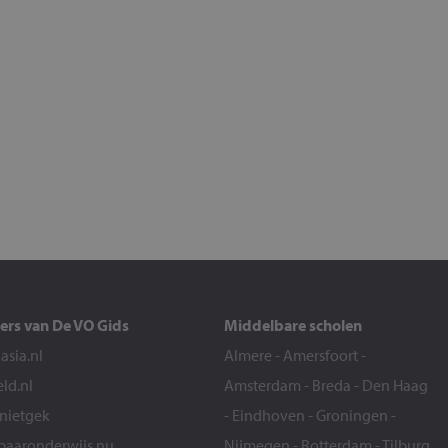
ers van De VO Gids
Middelbare scholen
sia.nl
Almere
-
Amersfoort
-
eld.nl
Amsterdam
-
Breda
-
Den Haag
snietgek
-
Eindhoven
-
Groningen
-
aaronderwijs.nu
Nijmegen
-
Rotterdam
-
Tilburg