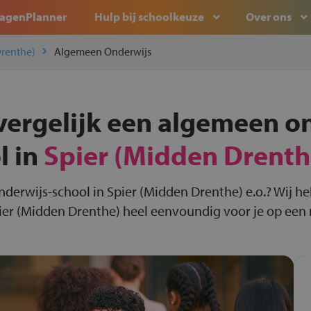
agenPlanner
Hulp bij schoolkeuze
Over ons
Drenthe)
Algemeen Onderwijs
vergelijk een algemeen o
l in
Spier (Midden Drenth
nderwijs-school in Spier (Midden Drenthe) e.o.? Wij 
ier (Midden Drenthe) heel eenvoundig voor je op een ri