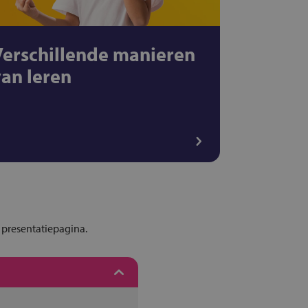
Verschillende manieren
van leren
 presentatiepagina.