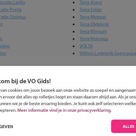
ocatie Lariks
Terra Assen
catie Penta
Terra Eelde
catie Quintus
Terra Meppel
en
Terra Oldekerk
Terra Winsum
en
Terra Wolvega
uiden
VOLTA
ster
Willem Lodewijk Gymnasi
kom bij de VO Gids!
erwijs-scholen in jouw regio
 van cookies om jouw bezoek aan onze website zo soepel en aangenaam
ervoor dat alles op rolletjes loopt en staan daarom altijd aan. Als je ons
ou?
kunnen we je de beste ervaring bieden. Je kunt ook zelf selecteren welke
cepteren.
Meer informatie vind je in onze privacyverklaring.
RGEVEN
ALLES