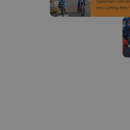
Speel het Fiets Ve
een Cortina-fiets!