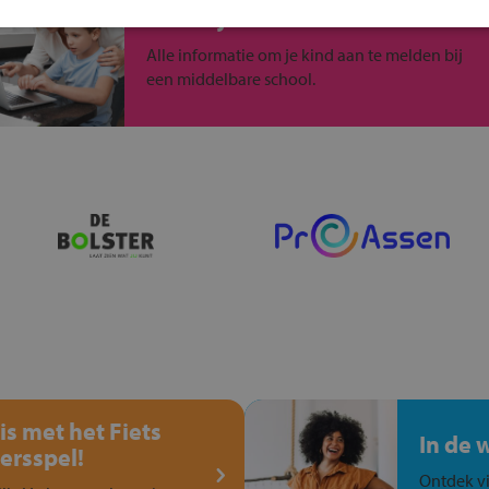
Inschrijven?
Alle informatie om je kind aan te melden bij
een middelbare school.
is met het Fiets
In de 
ersspel!
Ontdek vi