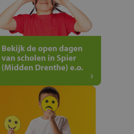
Bekijk de open dagen
van scholen in Spier
(Midden Drenthe) e.o.