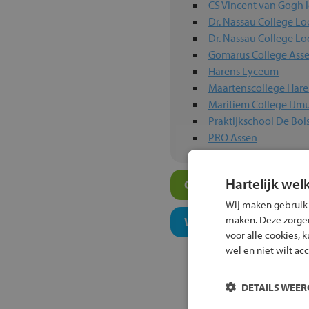
CS Vincent van Gogh l
Dr. Nassau College Lo
Dr. Nassau College Lo
Gomarus College Ass
Harens Lyceum
Maartenscollege Har
Maritiem College IJm
Praktijkschool De Bol
PRO Assen
Hartelijk wel
Overige algemeen ond
Wij maken gebruik
maken. Deze zorgen 
Welk niveau past bij j
voor alle cookies, 
wel en niet wilt ac
DETAILS WEE