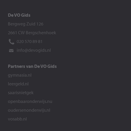
De VO Gids
Bergweg Zuid 126
2661 CW Bergschenhoek
020 570 89 81
info@devogids.nl
Partners van De VO Gids
gymnasia.nl
leergeld.nl
saarisnietgek
openbaaronderwijs.nu
oudersenonderwijs.nl
vosabb.nl