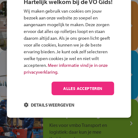
Hartelijk welkom bij de VO Gids!
Test je kennis met het
Wij maken gebruik van cookies om jouw
Fiets Veilig
bezoek aan onze website zo soepel en
Verkeersspel!
aangenaam mogelijk te maken. Deze zorgen
ervoor dat alles op rolletjes loopt en staan
Speel het Fiets Veilig Verkeersspel
daarom altijd aan. Als je ons groen licht geeft
en win een Cortina-fiets!
voor alle cookies, kunnen we je de beste
ervaring bieden. Je kunt ook zelf selecteren
In de winkel ben je op je
welke typen cookies je wel en niet wilt
plek!
accepteren.
Meer informatie vind je in onze
privacyverklaring.
Ontdek via het vmbo jouw talent
op de winkelvloer, waar elke dag
ALLES ACCEPTEREN
anders is!
DETAILS WEERGEVEN
Jouw talent in de
Transport en Logistiek
Kies voor vmbo Transport en
logistiek: daar kun je mee