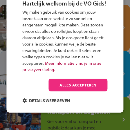
Hartelijk welkom bij de VO Gids!
Test je kennis met het
Wij maken gebruik van cookies om jouw
Fiets Veilig
bezoek aan onze website zo soepel en
aangenaam mogelijk te maken. Deze zorgen
Verkeersspel!
ervoor dat alles op rolletjes loopt en staan
Speel het Fiets Veilig Verkeersspel
daarom altijd aan. Als je ons groen licht geeft
en win een Cortina-fiets!
voor alle cookies, kunnen we je de beste
ervaring bieden. Je kunt ook zelf selecteren
welke typen cookies je wel en niet wilt
In de winkel ben je op je
accepteren.
Meer informatie vind je in onze
plek!
privacyverklaring.
Ontdek via het vmbo jouw talent
op de winkelvloer, waar elke dag
ALLES ACCEPTEREN
anders is!
DETAILS WEERGEVEN
Jouw talent in de
Transport en Logistiek
Kies voor vmbo Transport en
logistiek: daar kun je mee