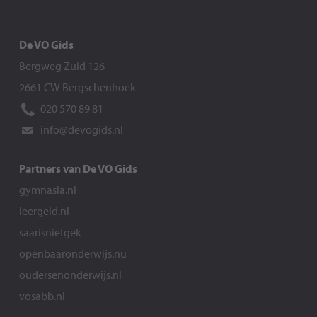
De VO Gids
Bergweg Zuid 126
2661 CW Bergschenhoek
020 570 89 81
info@devogids.nl
Partners van De VO Gids
gymnasia.nl
leergeld.nl
saarisnietgek
openbaaronderwijs.nu
oudersenonderwijs.nl
vosabb.nl