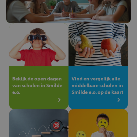
Bekijk de open dagen
Vind en vergelijk alle
van scholen in Smilde
middelbare scholen in
e.o.
Smilde e.o. op de kaart