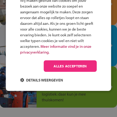
Wij maken gebruik van cookies om jouw
Verkeersspel!
bezoek aan onze website zo soepel en
Speel het Fiets Veilig Verkeersspel
aangenaam mogelijk te maken. Deze zorgen
en win een Cortina-fiets!
ervoor dat alles op rolletjes loopt en staan
daarom altijd aan. Als je ons groen licht geeft
voor alle cookies, kunnen we je de beste
In de winkel ben je op je
ervaring bieden. Je kunt ook zelf selecteren
plek!
welke typen cookies je wel en niet wilt
accepteren.
Meer informatie vind je in onze
Ontdek via het vmbo jouw talent
privacyverklaring.
op de winkelvloer, waar elke dag
anders is!
ALLES ACCEPTEREN
Jouw talent in de
Transport en Logistiek
DETAILS WEERGEVEN
Kies voor vmbo Transport en
logistiek: daar kun je mee
thuiskomen!