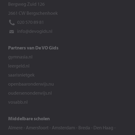
Bergweg Zuid 126
2661 CW Bergschenhoek
020 570 89 81
info@devogids.nl
Partners van De VO Gids
gymnasia.nl
leergeld.nl
saarisnietgek
openbaaronderwijs.nu
oudersenonderwijs.nl
vosabb.nl
Middelbare scholen
Almere
-
Amersfoort
-
Amsterdam
-
Breda
-
Den Haag
-