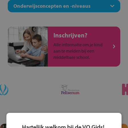
Onderwijsconcepten en -niveaus
Inschrijven?
Alle informatie om je kind
aan te melden bij een
middelbare school.
Hartelijk welkom bij de VO Gids!