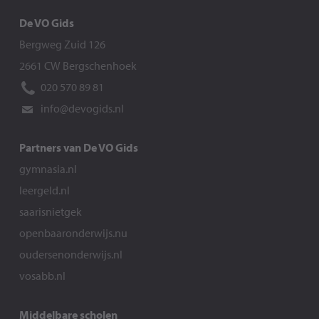
De VO Gids
Bergweg Zuid 126
2661 CW Bergschenhoek
020 570 89 81
info@devogids.nl
Partners van De VO Gids
gymnasia.nl
leergeld.nl
saarisnietgek
openbaaronderwijs.nu
oudersenonderwijs.nl
vosabb.nl
Middelbare scholen