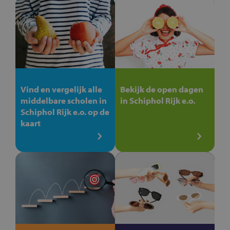
Vind en vergelijk alle
Bekijk de open dagen
middelbare scholen in
in Schiphol Rijk e.o.
Schiphol Rijk e.o. op de
kaart