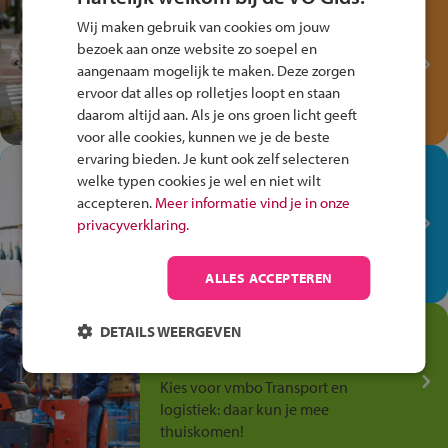
Test je kennis met het
Wij maken gebruik van cookies om jouw
Fiets Veilig
bezoek aan onze website zo soepel en
Verkeersspel!
aangenaam mogelijk te maken. Deze zorgen
ervoor dat alles op rolletjes loopt en staan
Speel het Fiets Veilig Verkeersspel
daarom altijd aan. Als je ons groen licht geeft
en win een Cortina-fiets!
voor alle cookies, kunnen we je de beste
ervaring bieden. Je kunt ook zelf selecteren
In de winkel ben je op je
welke typen cookies je wel en niet wilt
plek!
accepteren.
Meer informatie vind je in onze
privacyverklaring.
Ontdek via het vmbo jouw talent
op de winkelvloer, waar elke dag
anders is!
ALLES ACCEPTEREN
Jouw talent in de
DETAILS WEERGEVEN
Transport en Logistiek
Kies voor vmbo Transport en
logistiek: daar kun je mee
thuiskomen!