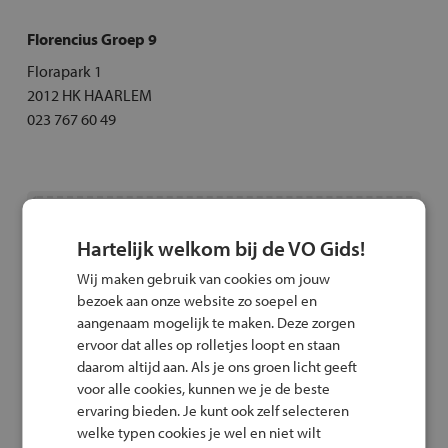
Florencius Groep 9
Florapark 1
2012 HK HAARLEM
023 767 60 49
Hartelijk welkom bij de VO Gids!
Wij maken gebruik van cookies om jouw
De kaart wordt niet weergegeven omdat je geen
bezoek aan onze website zo soepel en
toestemming hebt gegeven voor functionele
aangenaam mogelijk te maken. Deze zorgen
cookies.
ervoor dat alles op rolletjes loopt en staan
Toestemming wijzigen
daarom altijd aan. Als je ons groen licht geeft
voor alle cookies, kunnen we je de beste
ervaring bieden. Je kunt ook zelf selecteren
welke typen cookies je wel en niet wilt