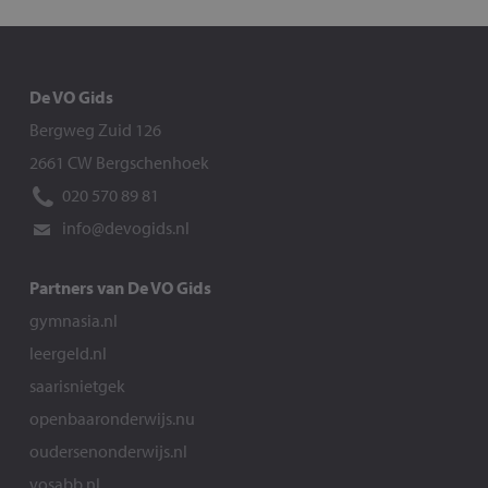
De VO Gids
Bergweg Zuid 126
2661 CW Bergschenhoek
020 570 89 81
info@devogids.nl
Partners van De VO Gids
gymnasia.nl
leergeld.nl
saarisnietgek
openbaaronderwijs.nu
oudersenonderwijs.nl
vosabb.nl