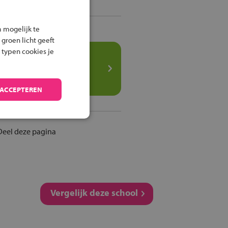
Route met het OV
 mogelijk te
 groen licht geeft
 typen cookies je
Speel het
veilig fietsen
spel
 ACCEPTEREN
Deel deze pagina
Vergelijk deze school