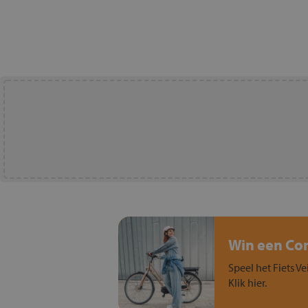
Win een Cort
Speel het Fiets Ve
Klik hier.