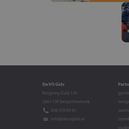
De VO Gids
Partn
Bergweg Zuid 126
gymna
2661 CW Bergschenhoek
leerg
020 570 89 81
saari
info@devogids.nl
openb
ouder