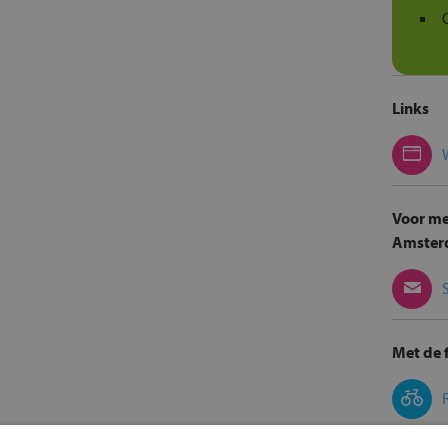
Links
Voor me
Amster
Met de f