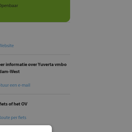
Openbaar
Website
er informatie over Yuverta vmbo
dam-West
Stuur een e-mail
iets of het OV
Route per fiets