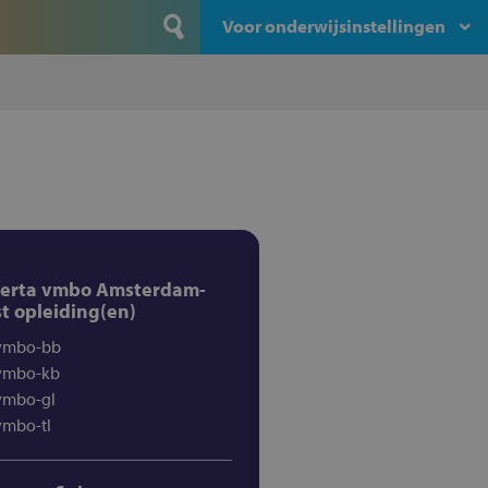
Voor onderwijsinstellingen
erta vmbo Amsterdam-
t opleiding(en)
vmbo-bb
vmbo-kb
vmbo-gl
vmbo-tl