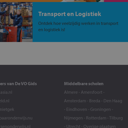
Transport en Logistiek
Ontdek hoe veelzijdig werken in transport
en logistiek is!
ers van De VO Gids
Middelbare scholen
sia.nl
Almere
-
Amersfoort
-
eld.nl
Amsterdam
-
Breda
-
Den Haag
snietgek
-
Eindhoven
-
Groningen
-
aaronderwijs.nu
Nijmegen
-
Rotterdam
-
Tilburg
senonderwijs.nl
-
Utrecht
-
Overige plaatsen