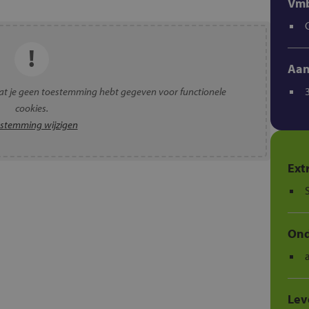
Vmb
Aan
t je geen toestemming hebt gegeven voor functionele
cookies.
stemming wijzigen
Ext
Ond
Lev