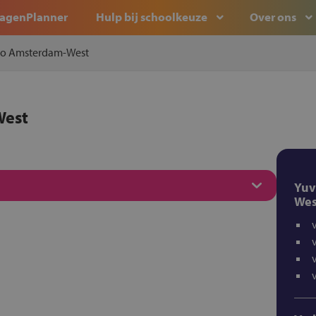
agenPlanner
Hulp bij schoolkeuze
Over ons
bo Amsterdam-West
West
Yuv
Wes