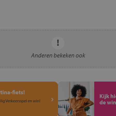
Anderen bekeken ook
ina-fiets!
Kijk h
ilig Verkeersspel en win!
de win