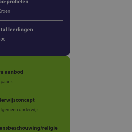
o-profielen
Groen
tal leerlingen
300
ra aanbod
Spaans
erwijsconcept
algemeen onderwijs
ensbeschouwing/religie