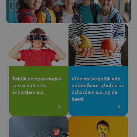
Bekijk de open dagen
Vind en vergelijk alle
van scholen in
middelbare scholen in
Schardam e.o.
Schardam e.o. op de
kaart