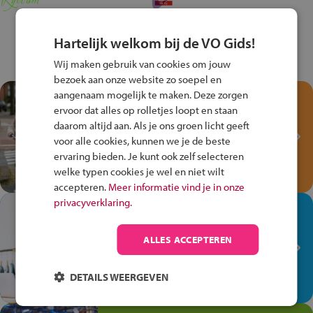
Hartelijk welkom bij de VO Gids!
Wij maken gebruik van cookies om jouw
bezoek aan onze website zo soepel en
aangenaam mogelijk te maken. Deze zorgen
Test je kennis met het
ervoor dat alles op rolletjes loopt en staan
Fiets Veilig
daarom altijd aan. Als je ons groen licht geeft
Verkeersspel!
voor alle cookies, kunnen we je de beste
ervaring bieden. Je kunt ook zelf selecteren
Speel het Fiets Veilig Verkeersspel
welke typen cookies je wel en niet wilt
en win een Cortina-fiets!
accepteren.
Meer informatie vind je in onze
privacyverklaring.
In de winkel ben je op je
plek!
ALLES ACCEPTEREN
Ontdek via het vmbo jouw talent
op de winkelvloer, waar elke dag
DETAILS WEERGEVEN
anders is!