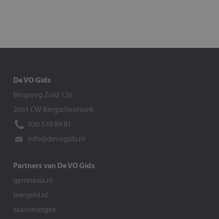
De VO Gids
Bergweg Zuid 126
2661 CW Bergschenhoek
020 570 89 81
info@devogids.nl
Partners van De VO Gids
gymnasia.nl
leergeld.nl
saarisnietgek