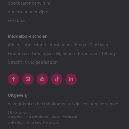
openbaaronderwijs.nu
oudersenonderwijs.nl
vosabb.nl
Middelbare scholen
Almere
-
Amersfoort
-
Amsterdam
-
Breda
-
Den Haag
-
Eindhoven
-
Groningen
-
Nijmegen
-
Rotterdam
-
Tilburg
-
Utrecht
-
Overige plaatsen
Uitgeverij
devogids.nl
en het
mbokompas.nl
zijn een uitgave van de
OC Groep
Disclaimer
Privacyverklaring
Cookie-instellingen
Webrealisatie
Julius Smit
|
Maeve Levie