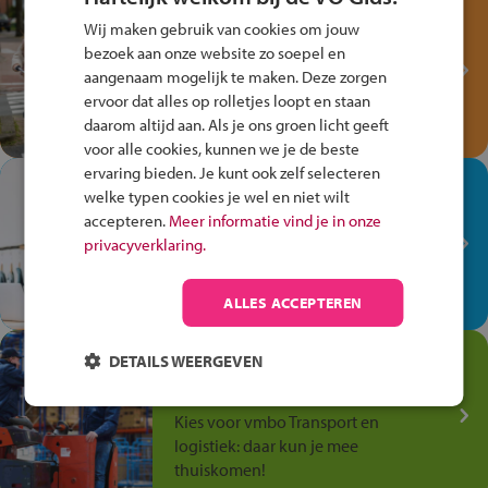
Test je kennis met het
Wij maken gebruik van cookies om jouw
Fiets Veilig
bezoek aan onze website zo soepel en
Verkeersspel!
aangenaam mogelijk te maken. Deze zorgen
ervoor dat alles op rolletjes loopt en staan
Speel het Fiets Veilig Verkeersspel
daarom altijd aan. Als je ons groen licht geeft
en win een Cortina-fiets!
voor alle cookies, kunnen we je de beste
ervaring bieden. Je kunt ook zelf selecteren
In de winkel ben je op je
welke typen cookies je wel en niet wilt
plek!
accepteren.
Meer informatie vind je in onze
privacyverklaring.
Ontdek via het vmbo jouw talent
op de winkelvloer, waar elke dag
anders is!
ALLES ACCEPTEREN
Jouw talent in de
DETAILS WEERGEVEN
Transport en Logistiek
Kies voor vmbo Transport en
logistiek: daar kun je mee
thuiskomen!