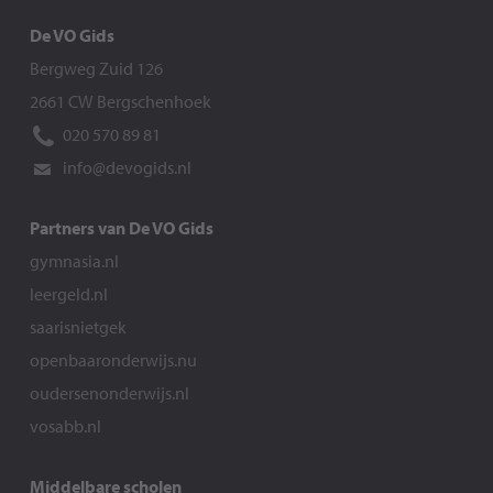
De VO Gids
Bergweg Zuid 126
2661 CW Bergschenhoek
020 570 89 81
info@devogids.nl
Partners van De VO Gids
gymnasia.nl
leergeld.nl
saarisnietgek
openbaaronderwijs.nu
oudersenonderwijs.nl
vosabb.nl
Middelbare scholen