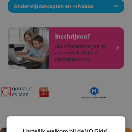
Onderwijsconcepten en -niveaus
Inschrijven?
Alle informatie om je kind
aan te melden bij een
middelbare school.
Hartelijk welkom bij de VO Gids!