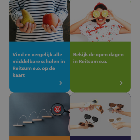
Vind en vergelijk alle
Bekijk de open dagen
middelbare scholen in
in Reitsum e.o.
Reitsum e.o. op de
kaart