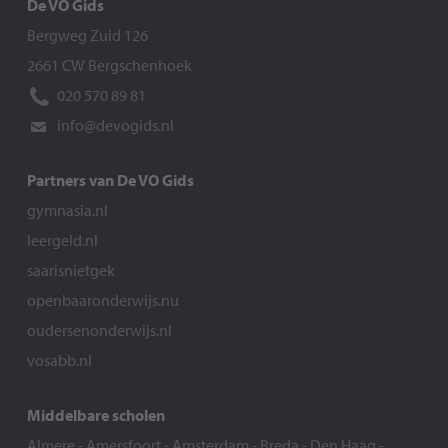
De VO Gids
Bergweg Zuid 126
2661 CW Bergschenhoek
020 570 89 81
info@devogids.nl
Partners van De VO Gids
gymnasia.nl
leergeld.nl
saarisnietgek
openbaaronderwijs.nu
oudersenonderwijs.nl
vosabb.nl
Middelbare scholen
Almere
-
Amersfoort
-
Amsterdam
-
Breda
-
Den Haag
-