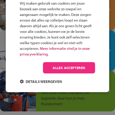
Fiets Veilig
Wij maken gebruik van cookies om jouw
Verkeersspel!
bezoek aan onze website zo soepel en
aangenaam mogelijk te maken. Deze zorgen
Speel het Fiets Veilig Verkeersspel
ervoor dat alles op rolletjes loopt en staan
en win een Cortina-fiets!
daarom altijd aan. Als je ons groen licht geeft
voor alle cookies, kunnen we je de beste
In de winkel ben je op je
ervaring bieden. Je kunt ook zelf selecteren
plek!
welke typen cookies je wel en niet wilt
accepteren.
Meer informatie vind je in onze
Ontdek via het vmbo jouw talent
privacyverklaring.
op de winkelvloer, waar elke dag
anders is!
ALLES ACCEPTEREN
Jouw talent in de
DETAILS WEERGEVEN
Transport en Logistiek
Kies voor vmbo Transport en
logistiek: daar kun je mee
thuiskomen!