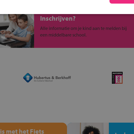
Inschrijven?
Alle informatie om je kind aan te melden bij
een middelbare school.
is met het Fiets