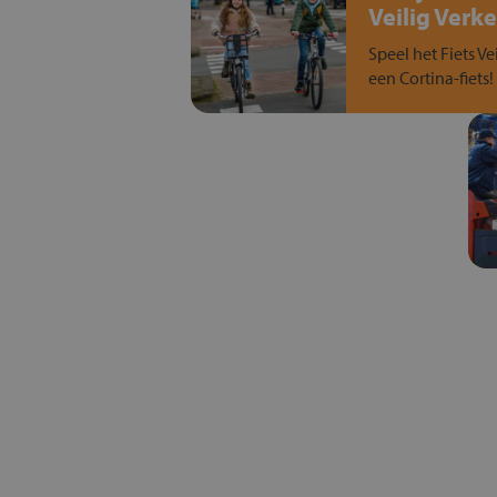
Veilig Verke
Speel het Fiets Ve
een Cortina-fiets!