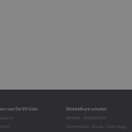
ers van De VO Gids
Middelbare scholen
sia.nl
Almere
-
Amersfoort
-
eld.nl
Amsterdam
-
Breda
-
Den Haag