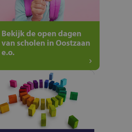
Bekijk de open dagen
van scholen in Oostzaan
e.o.