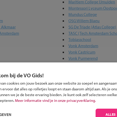
Maritiem College IJmuiden
Montessori Lyceum Oostpo
Mundus College
um
OSG Willem Blaeu
n Alkmaar
SG De Triade (Atlas College)
 Amsterdam
TASC (Tech Amsterdam Schol
Tobiasschool
Vonk Amsterdam
Vonk Castricum
Vonk Purmerend
kom bij de VO Gids!
 in jouw regio
 van cookies om jouw bezoek aan onze website zo soepel en aangenaam
ervoor dat alles op rolletjes loopt en staan daarom altijd aan. Als je ons
kunnen we je de beste ervaring bieden. Je kunt ook zelf selecteren welke
 past bij jou?
cepteren.
Meer informatie vind je in onze privacyverklaring.
RGEVEN
ALLES