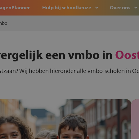
agenPlanner
Hulp bij schoolkeuze
Over ons
mbo
vergelijk een vmbo in
Oos
tzaan? Wij hebben hieronder alle vmbo-scholen in Oo