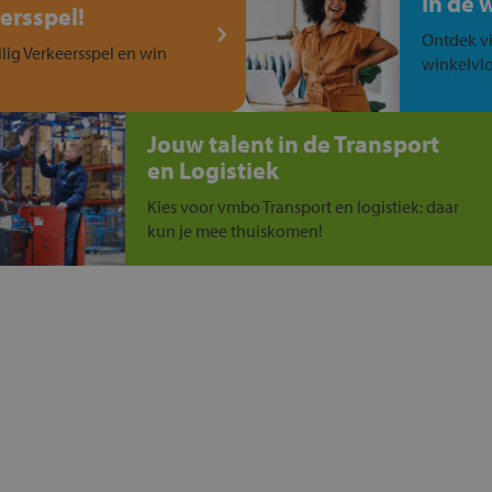
In de 
ersspel!
Ontdek vi
ilig Verkeersspel en win
winkelvlo
Jouw talent in de Transport
en Logistiek
Kies voor vmbo Transport en logistiek: daar
kun je mee thuiskomen!