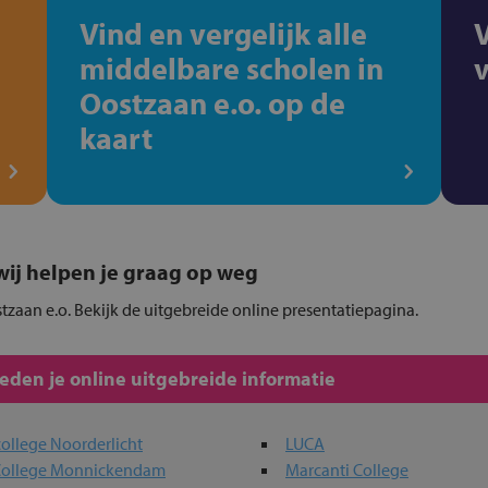
Vind en vergelijk alle
middelbare scholen in
Oostzaan e.o. op de
kaart
, wij helpen je graag op weg
tzaan e.o. Bekijk de uitgebreide online presentatiepagina.
den je online uitgebreide informatie
llege Noorderlicht
LUCA
 College Monnickendam
Marcanti College