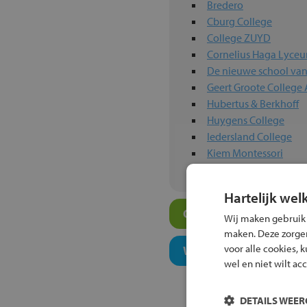
Bredero
Cburg College
College ZUYD
Cornelius Haga Lyce
De nieuwe school va
Geert Groote College
Hubertus & Berkhoff
Huygens College
Iedersland College
Kiem Montessori
Hartelijk wel
Overige vmbo-scholen
Wij maken gebruik
maken. Deze zorgen 
voor alle cookies, 
Welk onderwijsconcept
wel en niet wilt ac
DETAILS WEE