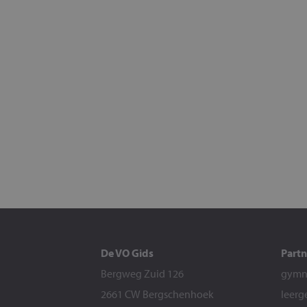
De VO Gids
Partn
Bergweg Zuid 126
gymna
2661 CW Bergschenhoek
leerg