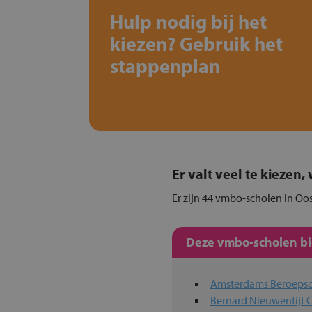
Hulp nodig bij het
kiezen? Gebruik het
stappenplan
Er valt veel te kiezen
Er zijn 44 vmbo-scholen in Oos
Deze vmbo-scholen bie
Amsterdams Beroepsco
Bernard Nieuwentijt