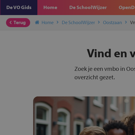
De VO Gids
Home
De SchoolWijzer
OpenD
Terug
Home
De SchoolWijzer
Oostzaan
V
Vind en 
Zoek je een vmbo in Oos
overzicht gezet.