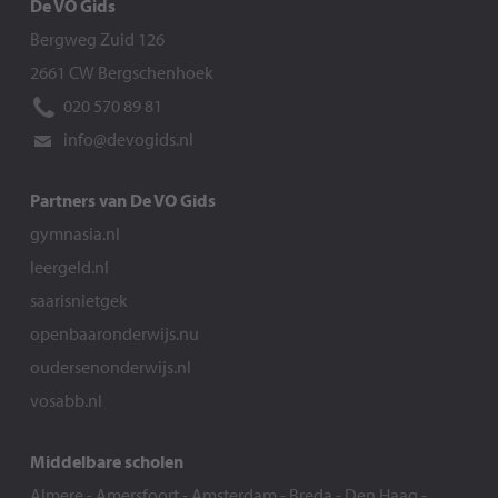
De VO Gids
Bergweg Zuid 126
2661 CW Bergschenhoek
020 570 89 81
info@devogids.nl
Partners van De VO Gids
gymnasia.nl
leergeld.nl
saarisnietgek
openbaaronderwijs.nu
oudersenonderwijs.nl
vosabb.nl
Middelbare scholen
Almere
-
Amersfoort
-
Amsterdam
-
Breda
-
Den Haag
-