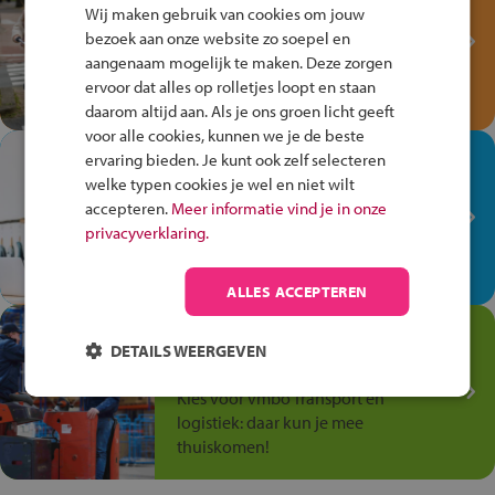
Fiets Veilig
Wij maken gebruik van cookies om jouw
Verkeersspel!
bezoek aan onze website zo soepel en
aangenaam mogelijk te maken. Deze zorgen
Speel het Fiets Veilig Verkeersspel
ervoor dat alles op rolletjes loopt en staan
en win een Cortina-fiets!
daarom altijd aan. Als je ons groen licht geeft
voor alle cookies, kunnen we je de beste
In de winkel ben je op je
ervaring bieden. Je kunt ook zelf selecteren
plek!
welke typen cookies je wel en niet wilt
accepteren.
Meer informatie vind je in onze
Ontdek via het vmbo jouw talent
privacyverklaring.
op de winkelvloer, waar elke dag
anders is!
ALLES ACCEPTEREN
Jouw talent in de
DETAILS WEERGEVEN
Transport en Logistiek
Kies voor vmbo Transport en
logistiek: daar kun je mee
thuiskomen!