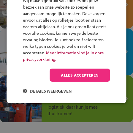
Wij maken gebruik van cookies om jouw
Verkeersspel!
bezoek aan onze website zo soepel en
Speel het Fiets Veilig Verkeersspel
aangenaam mogelijk te maken. Deze zorgen
en win een Cortina-fiets!
ervoor dat alles op rolletjes loopt en staan
daarom altijd aan. Als je ons groen licht geeft
voor alle cookies, kunnen we je de beste
In de winkel ben je op je
ervaring bieden. Je kunt ook zelf selecteren
plek!
welke typen cookies je wel en niet wilt
accepteren.
Meer informatie vind je in onze
Ontdek via het vmbo jouw talent
privacyverklaring.
op de winkelvloer, waar elke dag
anders is!
ALLES ACCEPTEREN
Jouw talent in de
Transport en Logistiek
DETAILS WEERGEVEN
Kies voor vmbo Transport en
logistiek: daar kun je mee
thuiskomen!