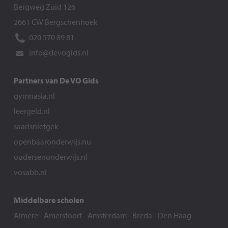
Bergweg Zuid 126
2661 CW Bergschenhoek
020 570 89 81
info@devogids.nl
Partners van De VO Gids
gymnasia.nl
leergeld.nl
saarisnietgek
openbaaronderwijs.nu
oudersenonderwijs.nl
vosabb.nl
Middelbare scholen
Almere
-
Amersfoort
-
Amsterdam
-
Breda
-
Den Haag
-