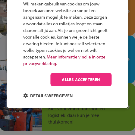
Fiets Veilig
Wij maken gebruik van cookies om jouw
Verkeersspel!
bezoek aan onze website zo soepel en
aangenaam mogelijk te maken. Deze zorgen
Speel het Fiets Veilig Verkeersspel
ervoor dat alles op rolletjes loopt en staan
en win een Cortina-fiets!
daarom altijd aan. Als je ons groen licht geeft
voor alle cookies, kunnen we je de beste
In de winkel ben je op je
ervaring bieden. Je kunt ook zelf selecteren
plek!
welke typen cookies je wel en niet wilt
accepteren.
Meer informatie vind je in onze
Ontdek via het vmbo jouw talent
privacyverklaring.
op de winkelvloer, waar elke dag
anders is!
ALLES ACCEPTEREN
Jouw talent in de
DETAILS WEERGEVEN
Transport en Logistiek
Kies voor vmbo Transport en
logistiek: daar kun je mee
thuiskomen!