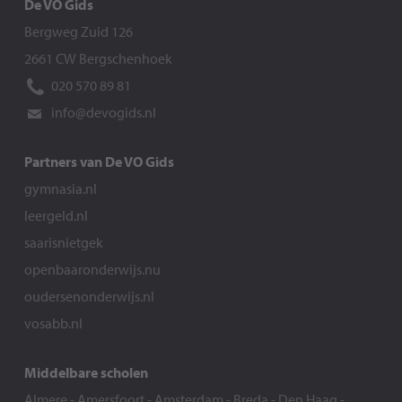
De VO Gids
Bergweg Zuid 126
2661 CW Bergschenhoek
020 570 89 81
info@devogids.nl
Partners van De VO Gids
gymnasia.nl
leergeld.nl
saarisnietgek
openbaaronderwijs.nu
oudersenonderwijs.nl
vosabb.nl
Middelbare scholen
Almere
-
Amersfoort
-
Amsterdam
-
Breda
-
Den Haag
-