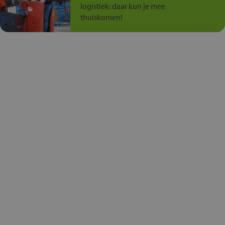
logistiek: daar kun je mee
thuiskomen!