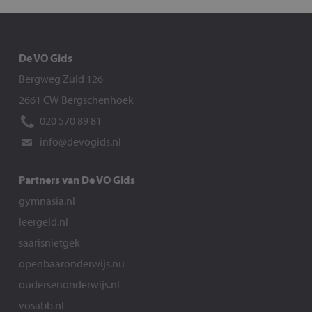
De VO Gids
Bergweg Zuid 126
2661 CW Bergschenhoek
020 570 89 81
info@devogids.nl
Partners van De VO Gids
gymnasia.nl
leergeld.nl
saarisnietgek
openbaaronderwijs.nu
oudersenonderwijs.nl
vosabb.nl