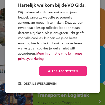
Hartelijk welkom bij de VO Gids!
Wij maken gebruik van cookies om jouw
Test je kennis met het
bezoek aan onze website zo soepel en
Fiets Veilig
aangenaam mogelijk te maken. Deze zorgen
Verkeersspel!
ervoor dat alles op rolletjes loopt en staan
daarom altijd aan. Als je ons groen licht geeft
Speel het Fiets Veilig Verkeersspel
voor alle cookies, kunnen we je de beste
en win een Cortina-fiets!
ervaring bieden. Je kunt ook zelf selecteren
welke typen cookies je wel en niet wilt
In de winkel ben je op je
accepteren.
Meer informatie vind je in onze
plek!
privacyverklaring.
Ontdek via het vmbo jouw talent
op de winkelvloer, waar elke dag
ALLES ACCEPTEREN
anders is!
DETAILS WEERGEVEN
Jouw talent in de
Transport en Logistiek
Kies voor vmbo Transport en