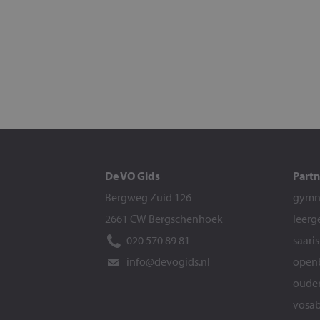
De VO Gids
Partn
Bergweg Zuid 126
gymna
2661 CW Bergschenhoek
leerg
020 570 89 81
saari
info@devogids.nl
openb
ouder
vosab