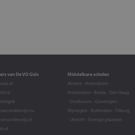
ers van De VO Gids
Middelbare scholen
sia.nl
Almere
-
Amersfoort
-
eld.nl
Amsterdam
-
Breda
-
Den Haag
snietgek
-
Eindhoven
-
Groningen
-
aaronderwijs.nu
Nijmegen
-
Rotterdam
-
Tilburg
senonderwijs.nl
-
Utrecht
-
Overige plaatsen
b.nl