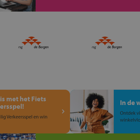
is met het Fiets
In de 
ersspel!
Ontdek vi
ilig Verkeersspel en win
winkelvlo