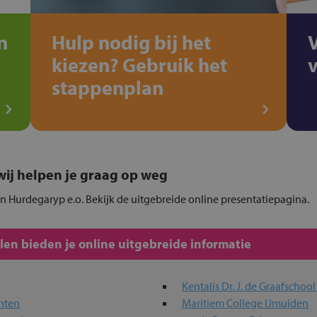
n
Hulp nodig bij het
kiezen? Gebruik het
stappenplan
, wij helpen je graag op weg
in Hurdegaryp e.o. Bekijk de uitgebreide online presentatiepagina.
en bieden je online uitgebreide informatie
Kentalis Dr. J. de Graafschoo
hten
Maritiem College IJmuiden