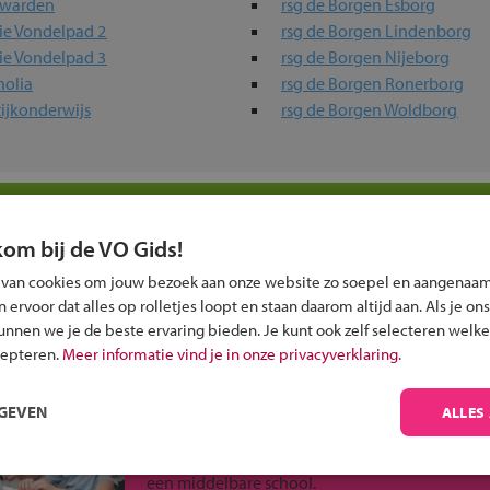
uwarden
rsg de Borgen Esborg
ie Vondelpad 2
rsg de Borgen Lindenborg
ie Vondelpad 3
rsg de Borgen Nijeborg
olia
rsg de Borgen Ronerborg
ijkonderwijs
rsg de Borgen Woldborg
uw regio
kom bij de VO Gids!
n -niveaus
 van cookies om jouw bezoek aan onze website zo soepel en aangenaam
ervoor dat alles op rolletjes loopt en staan daarom altijd aan. Als je ons
kunnen we je de beste ervaring bieden. Je kunt ook zelf selecteren welke
cepteren.
Meer informatie vind je in onze privacyverklaring.
RGEVEN
ALLES
Inschrijven?
Alle informatie om je kind aan te melden bij
een middelbare school.