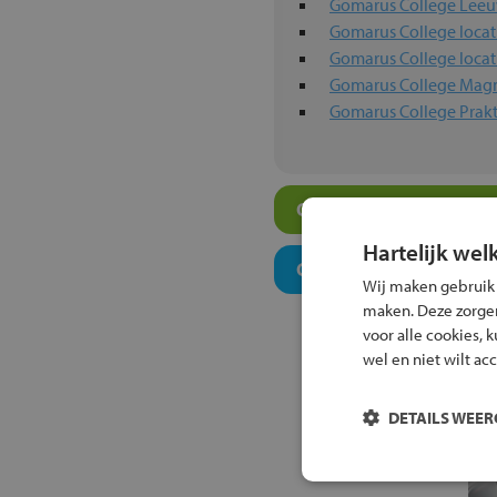
Gomarus College Lee
Gomarus College locat
Gomarus College locat
Gomarus College Magn
Gomarus College Prakt
Overige scholen in jo
Hartelijk wel
Onderwijsconcepten e
Wij maken gebruik
maken. Deze zorgen 
voor alle cookies, 
wel en niet wilt ac
DETAILS WEE