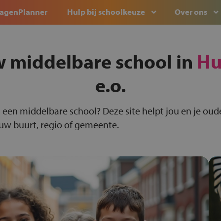
agenPlanner
Hulp bij schoolkeuze
Over ons
w middelbare school in
Hu
e.o.
 een middelbare school? Deze site helpt jou en je oude
ouw buurt, regio of gemeente.