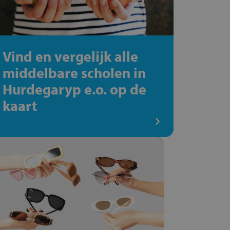
Vind en vergelijk alle
middelbare scholen in
Hurdegaryp e.o. op de
kaart