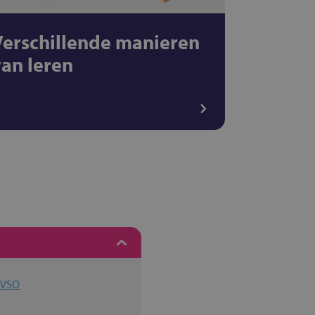
Verschillende manieren
van leren
l VSO