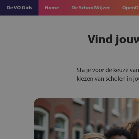
De VO Gids
Home
De SchoolWijzer
OpenD
Vind jou
Sta je voor de keuze van
kiezen van scholen in j