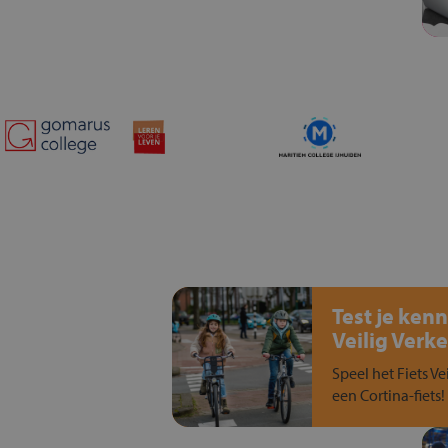
Test je kenn
Veilig Verke
Speel het Fiets Ve
een Cortina-fiets!