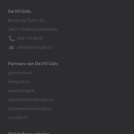
De VO Gids
Bergweg Zuid 126
2661 CW Bergschenhoek
020 570 89 81
info@devogids.nl
Partners van De VO Gids
gymnasia.nl
leergeld.nl
saarisnietgek
openbaaronderwijs.nu
oudersenonderwijs.nl
vosabb.nl
Middelbare scholen