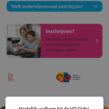
Welk onderwijsconcept past bij jou?
Inschrijven?
Alle informatie om je kind
aan te melden bij een
middelbare school.
Hartelijk welkom bij de VO Gids!