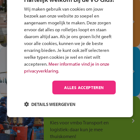
Test je kennis met het
Wij maken gebruik van cookies om jouw
Fiets Veilig
bezoek aan onze website zo soepel en
Verkeersspel!
aangenaam mogelijk te maken. Deze zorgen
ervoor dat alles op rolletjes loopt en staan
Speel het Fiets Veilig Verkeersspel
daarom altijd aan. Als je ons groen licht geeft
en win een Cortina-fiets!
voor alle cookies, kunnen we je de beste
ervaring bieden. Je kunt ook zelf selecteren
In de winkel ben je op je
welke typen cookies je wel en niet wilt
plek!
accepteren.
Meer informatie vind je in onze
privacyverklaring.
Ontdek via het vmbo jouw talent
op de winkelvloer, waar elke dag
anders is!
ALLES ACCEPTEREN
Jouw talent in de
DETAILS WEERGEVEN
Transport en Logistiek
Kies voor vmbo Transport en
logistiek: daar kun je mee
thuiskomen!