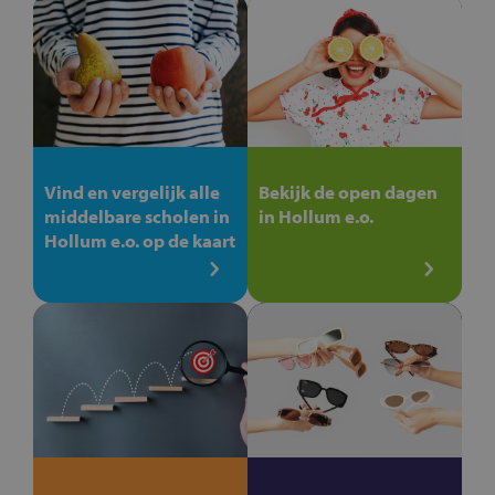
Vind en vergelijk alle
Bekijk de open dagen
middelbare scholen in
in Hollum e.o.
Hollum e.o. op de kaart