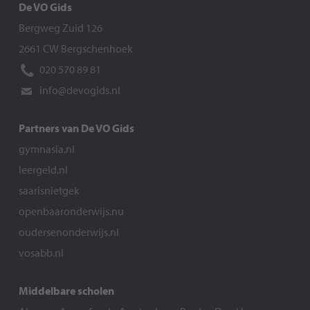
De VO Gids
Bergweg Zuid 126
2661 CW Bergschenhoek
020 570 89 81
info@devogids.nl
Partners van De VO Gids
gymnasia.nl
leergeld.nl
saarisnietgek
openbaaronderwijs.nu
oudersenonderwijs.nl
vosabb.nl
Middelbare scholen