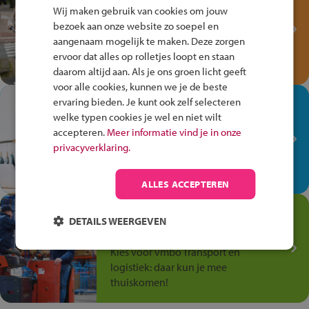
Fiets Veilig
Wij maken gebruik van cookies om jouw
Verkeersspel!
bezoek aan onze website zo soepel en
aangenaam mogelijk te maken. Deze zorgen
Speel het Fiets Veilig Verkeersspel
ervoor dat alles op rolletjes loopt en staan
en win een Cortina-fiets!
daarom altijd aan. Als je ons groen licht geeft
voor alle cookies, kunnen we je de beste
In de winkel ben je op je
ervaring bieden. Je kunt ook zelf selecteren
welke typen cookies je wel en niet wilt
plek!
accepteren.
Meer informatie vind je in onze
Ontdek via het vmbo jouw talent
privacyverklaring.
op de winkelvloer, waar elke dag
anders is!
ALLES ACCEPTEREN
Jouw talent in de
DETAILS WEERGEVEN
Transport en Logistiek
Kies voor vmbo Transport en
logistiek: daar kun je mee
thuiskomen!