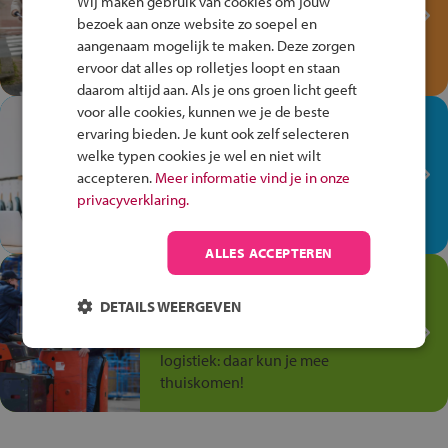
Wij maken gebruik van cookies om jouw
Verkeersspel!
bezoek aan onze website zo soepel en
Speel het Fiets Veilig Verkeersspel
aangenaam mogelijk te maken. Deze zorgen
en win een Cortina-fiets!
ervoor dat alles op rolletjes loopt en staan
daarom altijd aan. Als je ons groen licht geeft
voor alle cookies, kunnen we je de beste
In de winkel ben je op je
ervaring bieden. Je kunt ook zelf selecteren
plek!
welke typen cookies je wel en niet wilt
accepteren.
Meer informatie vind je in onze
Ontdek via het vmbo jouw talent
privacyverklaring.
op de winkelvloer, waar elke dag
anders is!
ALLES ACCEPTEREN
Jouw talent in de
Transport en Logistiek
DETAILS WEERGEVEN
Kies voor vmbo Transport en
logistiek: daar kun je mee
thuiskomen!