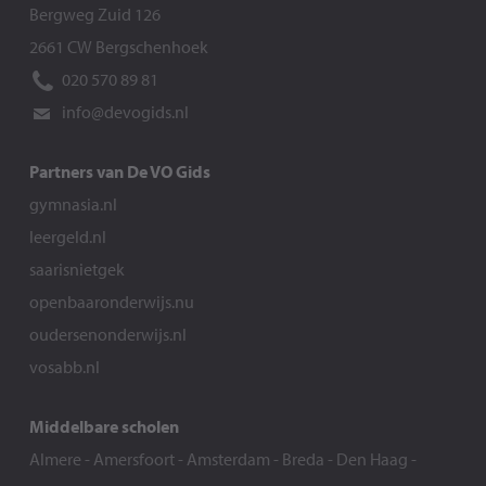
Bergweg Zuid 126
2661 CW Bergschenhoek
020 570 89 81
info@devogids.nl
Partners van De VO Gids
gymnasia.nl
leergeld.nl
saarisnietgek
openbaaronderwijs.nu
oudersenonderwijs.nl
vosabb.nl
Middelbare scholen
Almere
-
Amersfoort
-
Amsterdam
-
Breda
-
Den Haag
-