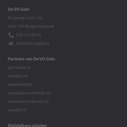
De VO Gids
Bergweg Zuid 126
2661 CW Bergschenhoek
020 570 89 81
info@devogids.nl
Partners van De VO Gids
gymnasia.nl
leergeld.nl
saarisnietgek
openbaaronderwijs.nu
oudersenonderwijs.nl
vosabb.nl
Middelbare scholen