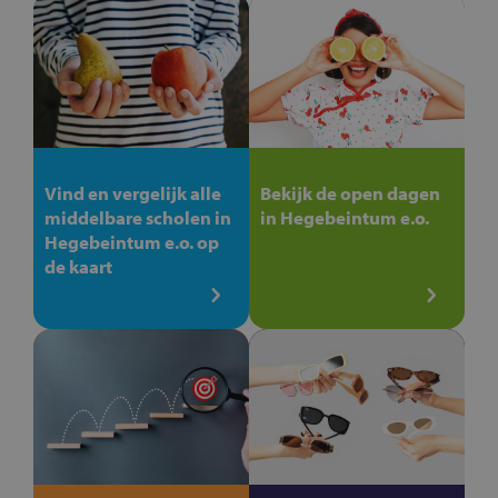
Vind en vergelijk alle
Bekijk de open dagen
middelbare scholen in
in Hegebeintum e.o.
Hegebeintum e.o. op
de kaart