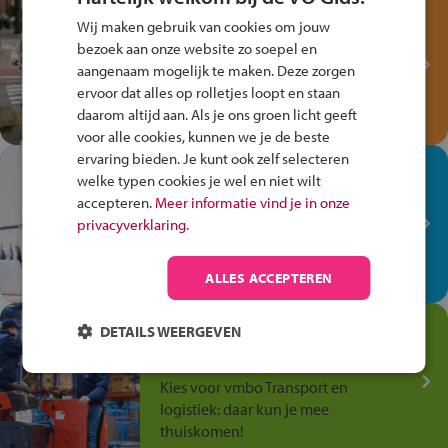
Test je kennis met het
Wij maken gebruik van cookies om jouw
Fiets Veilig
bezoek aan onze website zo soepel en
Verkeersspel!
aangenaam mogelijk te maken. Deze zorgen
ervoor dat alles op rolletjes loopt en staan
Speel het Fiets Veilig Verkeersspel
daarom altijd aan. Als je ons groen licht geeft
en win een Cortina-fiets!
voor alle cookies, kunnen we je de beste
ervaring bieden. Je kunt ook zelf selecteren
In de winkel ben je op je
welke typen cookies je wel en niet wilt
plek!
accepteren.
Meer informatie vind je in onze
privacyverklaring.
Ontdek via het vmbo jouw talent
op de winkelvloer, waar elke dag
anders is!
ALLES ACCEPTEREN
Jouw talent in de
DETAILS WEERGEVEN
Transport en Logistiek
Kies voor vmbo Transport en
logistiek: daar kun je mee
thuiskomen!