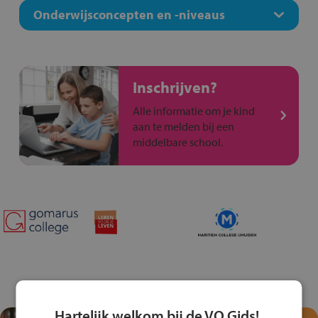
Onderwijsconcepten en -niveaus
Inschrijven?
Alle informatie om je kind
aan te melden bij een
middelbare school.
Hartelijk welkom bij de VO Gids!