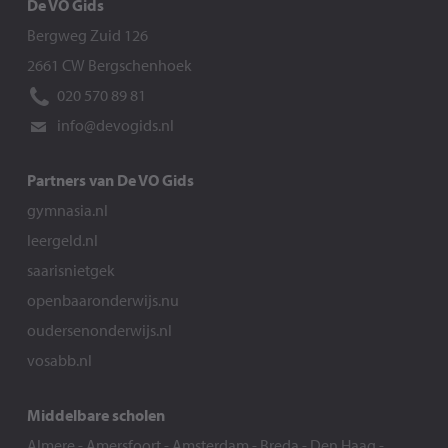
De VO Gids
Bergweg Zuid 126
2661 CW Bergschenhoek
020 570 89 81
info@devogids.nl
Partners van De VO Gids
gymnasia.nl
leergeld.nl
saarisnietgek
openbaaronderwijs.nu
oudersenonderwijs.nl
vosabb.nl
Middelbare scholen
Almere
-
Amersfoort
-
Amsterdam
-
Breda
-
Den Haag
-