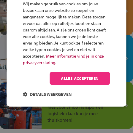
Fiets Veilig
Wij maken gebruik van cookies om jouw
Verkeersspel!
bezoek aan onze website zo soepel en
aangenaam mogelijk te maken. Deze zorgen
Speel het Fiets Veilig Verkeersspel
ervoor dat alles op rolletjes loopt en staan
en win een Cortina-fiets!
daarom altijd aan. Als je ons groen licht geeft
voor alle cookies, kunnen we je de beste
In de winkel ben je op je
ervaring bieden. Je kunt ook zelf selecteren
plek!
welke typen cookies je wel en niet wilt
accepteren.
Meer informatie vind je in onze
Ontdek via het vmbo jouw talent
privacyverklaring.
op de winkelvloer, waar elke dag
anders is!
ALLES ACCEPTEREN
Jouw talent in de
DETAILS WEERGEVEN
Transport en Logistiek
Kies voor vmbo Transport en
logistiek: daar kun je mee
thuiskomen!