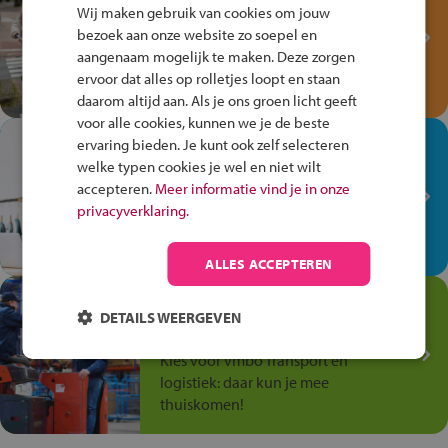
Fiets Veilig
Wij maken gebruik van cookies om jouw
Verkeersspel!
bezoek aan onze website zo soepel en
aangenaam mogelijk te maken. Deze zorgen
Speel het Fiets Veilig Verkeersspel
ervoor dat alles op rolletjes loopt en staan
en win een Cortina-fiets!
daarom altijd aan. Als je ons groen licht geeft
voor alle cookies, kunnen we je de beste
In de winkel ben je op je
ervaring bieden. Je kunt ook zelf selecteren
plek!
welke typen cookies je wel en niet wilt
accepteren.
Meer informatie vind je in onze
Ontdek via het vmbo jouw talent
privacyverklaring.
op de winkelvloer, waar elke dag
anders is!
ALLES ACCEPTEREN
Jouw talent in de
DETAILS WEERGEVEN
Transport en Logistiek
Kies voor vmbo Transport en
logistiek: daar kun je mee
thuiskomen!