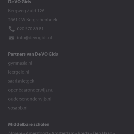
De VO Gids
Bergweg Zuid 126
2661 CW Bergschenhoek
020 570 89 81
info@devogids.nl
Partners van De VO Gids
gymnasia.nl
leergeld.nl
saarisnietgek
openbaaronderwijs.nu
oudersenonderwijs.nl
vosabb.nl
Middelbare scholen
Almere
-
Amersfoort
-
Amsterdam
-
Breda
-
Den Haag
-