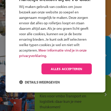
Test je kennis met het
Wij maken gebruik van cookies om jouw
Fiets Veilig
bezoek aan onze website zo soepel en
Verkeersspel!
aangenaam mogelijk te maken. Deze zorgen
ervoor dat alles op rolletjes loopt en staan
Speel het Fiets Veilig Verkeersspel
daarom altijd aan. Als je ons groen licht geeft
en win een Cortina-fiets!
voor alle cookies, kunnen we je de beste
ervaring bieden. Je kunt ook zelf selecteren
In de winkel ben je op je
welke typen cookies je wel en niet wilt
plek!
accepteren.
Meer informatie vind je in onze
privacyverklaring.
Ontdek via het vmbo jouw talent
op de winkelvloer, waar elke dag
anders is!
ALLES ACCEPTEREN
Jouw talent in de
DETAILS WEERGEVEN
Transport en Logistiek
Kies voor vmbo Transport en
logistiek: daar kun je mee
thuiskomen!