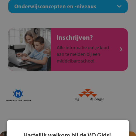
Onderwijsconcepten en -niveaus
Inschrijven?
Alle informatie om je kind
aan te melden bij een
middelbare school.
Hartelijk welkom bij de VO Gids!