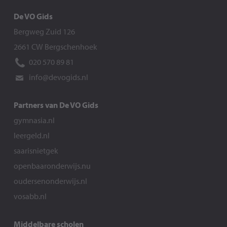
De VO Gids
Bergweg Zuid 126
2661 CW Bergschenhoek
020 570 89 81
info@devogids.nl
Partners van De VO Gids
gymnasia.nl
leergeld.nl
saarisnietgek
openbaaronderwijs.nu
oudersenonderwijs.nl
vosabb.nl
Middelbare scholen