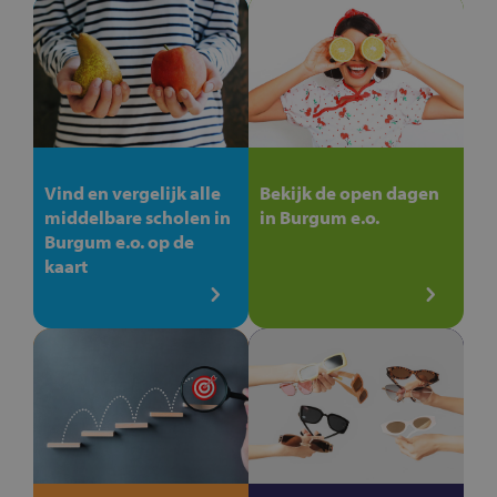
Vind en vergelijk alle
Bekijk de open dagen
middelbare scholen in
in Burgum e.o.
Burgum e.o. op de
kaart