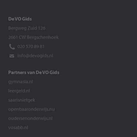
De VO Gids
Bergweg Zuid 126
2661 CW Bergschenhoek
020 570 89 81
info@devogids.nl
Partners van De VO Gids
gymnasia.nl
leergeld.nl
saarisnietgek
openbaaronderwijs.nu
oudersenonderwijs.nl
vosabb.nl