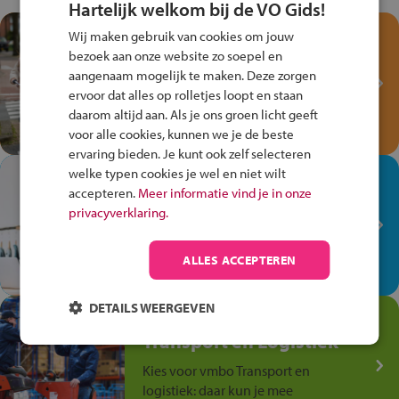
Hartelijk welkom bij de VO Gids!
Test je kennis met het
Wij maken gebruik van cookies om jouw
Fiets Veilig
bezoek aan onze website zo soepel en
aangenaam mogelijk te maken. Deze zorgen
Verkeersspel!
ervoor dat alles op rolletjes loopt en staan
Speel het Fiets Veilig Verkeersspel
daarom altijd aan. Als je ons groen licht geeft
en win een Cortina-fiets!
voor alle cookies, kunnen we je de beste
ervaring bieden. Je kunt ook zelf selecteren
welke typen cookies je wel en niet wilt
In de winkel ben je op je
accepteren.
Meer informatie vind je in onze
plek!
privacyverklaring.
Ontdek via het vmbo jouw talent
op de winkelvloer, waar elke dag
ALLES ACCEPTEREN
anders is!
DETAILS WEERGEVEN
Jouw talent in de
Transport en Logistiek
Kies voor vmbo Transport en
logistiek: daar kun je mee