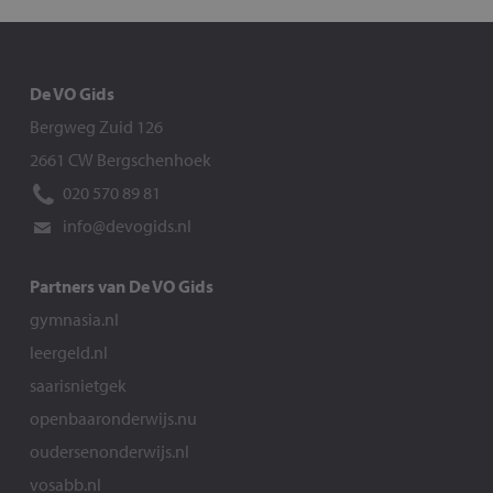
De VO Gids
Bergweg Zuid 126
2661 CW Bergschenhoek
020 570 89 81
info@devogids.nl
Partners van De VO Gids
gymnasia.nl
leergeld.nl
saarisnietgek
openbaaronderwijs.nu
oudersenonderwijs.nl
vosabb.nl