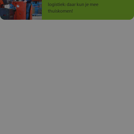
logistiek: daar kun je mee
thuiskomen!