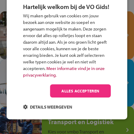
Hartelijk welkom bij de VO Gids!
Wij maken gebruik van cookies om jouw
Test je kennis met het
bezoek aan onze website zo soepel en
Fiets Veilig
aangenaam mogelijk te maken. Deze zorgen
Verkeersspel!
ervoor dat alles op rolletjes loopt en staan
daarom altijd aan. Als je ons groen licht geeft
Speel het Fiets Veilig Verkeersspel
voor alle cookies, kunnen we je de beste
en win een Cortina-fiets!
ervaring bieden. Je kunt ook zelf selecteren
welke typen cookies je wel en niet wilt
In de winkel ben je op je
accepteren.
Meer informatie vind je in onze
plek!
privacyverklaring.
Ontdek via het vmbo jouw talent
op de winkelvloer, waar elke dag
ALLES ACCEPTEREN
anders is!
DETAILS WEERGEVEN
Jouw talent in de
Transport en Logistiek
Kies voor vmbo Transport en