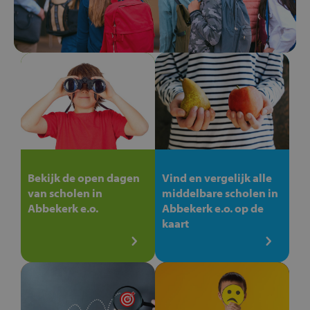
Bekijk de open dagen
Vind en vergelijk alle
van scholen in
middelbare scholen in
Abbekerk e.o.
Abbekerk e.o. op de
kaart