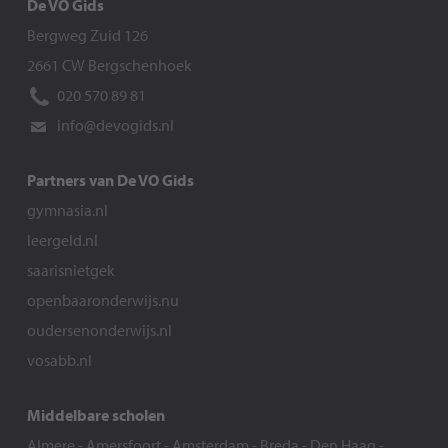
De VO Gids
Bergweg Zuid 126
2661 CW Bergschenhoek
020 570 89 81
info@devogids.nl
Partners van De VO Gids
gymnasia.nl
leergeld.nl
saarisnietgek
openbaaronderwijs.nu
oudersenonderwijs.nl
vosabb.nl
Middelbare scholen
Almere
-
Amersfoort
-
Amsterdam
-
Breda
-
Den Haag
-