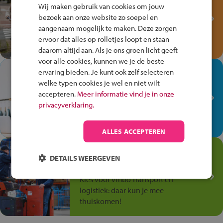
Fiets Veilig
Wij maken gebruik van cookies om jouw
Verkeersspel!
bezoek aan onze website zo soepel en
aangenaam mogelijk te maken. Deze zorgen
Speel het Fiets Veilig Verkeersspel
ervoor dat alles op rolletjes loopt en staan
en win een Cortina-fiets!
daarom altijd aan. Als je ons groen licht geeft
voor alle cookies, kunnen we je de beste
In de winkel ben je op je
ervaring bieden. Je kunt ook zelf selecteren
plek!
welke typen cookies je wel en niet wilt
accepteren.
Meer informatie vind je in onze
Ontdek via het vmbo jouw talent
privacyverklaring.
op de winkelvloer, waar elke dag
anders is!
ALLES ACCEPTEREN
Jouw talent in de
DETAILS WEERGEVEN
Transport en Logistiek
Kies voor vmbo Transport en
logistiek: daar kun je mee
thuiskomen!