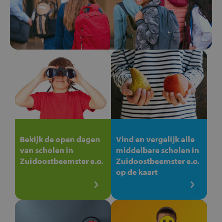
Bekijk de open dagen
Vind en vergelijk alle
van scholen in
middelbare scholen in
Zuidoostbeemster e.o.
Zuidoostbeemster e.o.
op de kaart