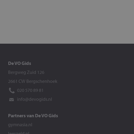
De VO Gids
Bergweg Zuid 126
2661 CW Bergschenhoek
020 570 89 81
info@devogids.nl
Partners van De VO Gids
gymnasia.nl
leergeld.nl