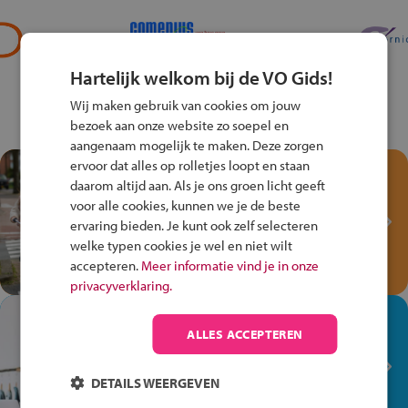
Hartelijk welkom bij de VO Gids!
Wij maken gebruik van cookies om jouw
bezoek aan onze website zo soepel en
aangenaam mogelijk te maken. Deze zorgen
ervoor dat alles op rolletjes loopt en staan
Test je kennis met het
daarom altijd aan. Als je ons groen licht geeft
Fiets Veilig
voor alle cookies, kunnen we je de beste
Verkeersspel!
ervaring bieden. Je kunt ook zelf selecteren
welke typen cookies je wel en niet wilt
Speel het Fiets Veilig Verkeersspel
accepteren.
Meer informatie vind je in onze
en win een Cortina-fiets!
privacyverklaring.
In de winkel ben je op je
ALLES ACCEPTEREN
plek!
Ontdek via het vmbo jouw talent
DETAILS WEERGEVEN
op de winkelvloer, waar elke dag