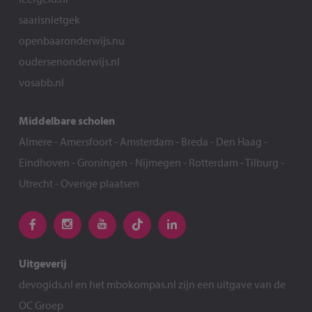
saarisnietgek
openbaaronderwijs.nu
oudersenonderwijs.nl
vosabb.nl
Middelbare scholen
Almere
-
Amersfoort
-
Amsterdam
-
Breda
-
Den Haag
-
Eindhoven
-
Groningen
-
Nijmegen
-
Rotterdam
-
Tilburg
-
Utrecht
-
Overige plaatsen
Uitgeverij
devogids.nl
en het
mbokompas.nl
zijn een uitgave van de
OC Groep