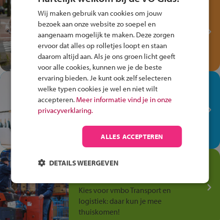
Test je kennis met het
Wij maken gebruik van cookies om jouw
Fiets Veilig
bezoek aan onze website zo soepel en
Verkeersspel!
aangenaam mogelijk te maken. Deze zorgen
ervoor dat alles op rolletjes loopt en staan
Speel het Fiets Veilig Verkeersspel
daarom altijd aan. Als je ons groen licht geeft
en win een Cortina-fiets!
voor alle cookies, kunnen we je de beste
ervaring bieden. Je kunt ook zelf selecteren
In de winkel ben je op je
welke typen cookies je wel en niet wilt
plek!
accepteren.
Meer informatie vind je in onze
privacyverklaring.
Ontdek via het vmbo jouw talent
op de winkelvloer, waar elke dag
anders is!
ALLES ACCEPTEREN
Jouw talent in de
DETAILS WEERGEVEN
Transport en Logistiek
Kies voor vmbo Transport en
logistiek: daar kun je mee
thuiskomen!