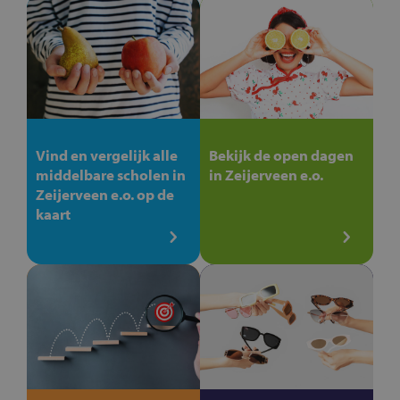
Vind en vergelijk alle
Bekijk de open dagen
middelbare scholen in
in Zeijerveen e.o.
Zeijerveen e.o. op de
kaart