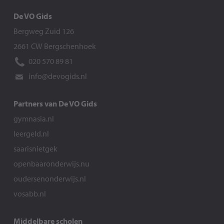
De VO Gids
Bergweg Zuid 126
2661 CW Bergschenhoek
020 570 89 81
info@devogids.nl
Partners van De VO Gids
gymnasia.nl
leergeld.nl
saarisnietgek
openbaaronderwijs.nu
oudersenonderwijs.nl
vosabb.nl
Middelbare scholen