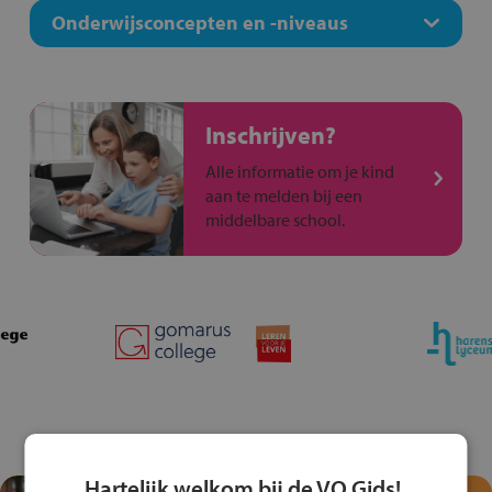
Onderwijsconcepten en -niveaus
Inschrijven?
Alle informatie om je kind
aan te melden bij een
middelbare school.
Hartelijk welkom bij de VO Gids!