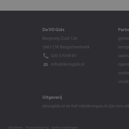
De VO Gids
Partn
Bergweg Zuid 126
gymna
2661 CW Bergschenhoek
leerg
020 570 89 81
saari
info@devogids.nl
openb
ouder
vosab
Uitgeverij
devogids.nl
en het
mbokompas.nl
zijn een u
Disclaimer
Privacyverklaring
Cookie-instellingen