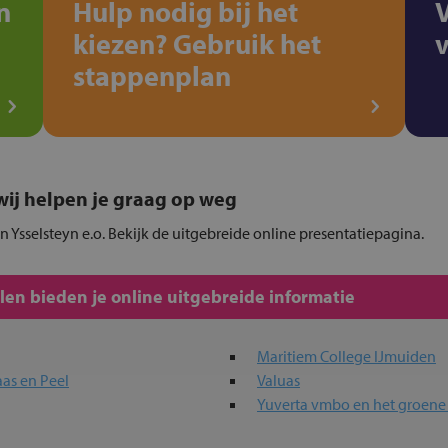
n
Hulp nodig bij het
kiezen? Gebruik het
stappenplan
, wij helpen je graag op weg
in Ysselsteyn e.o. Bekijk de uitgebreide online presentatiepagina.
en bieden je online uitgebreide informatie
Maritiem College IJmuiden
as en Peel
Valuas
Yuverta vmbo en het groene