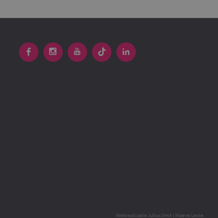
Webrealisatie
Julius Smit
|
Maeve Levie