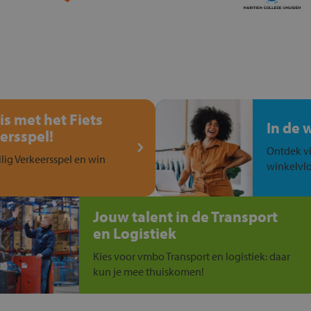
is met het Fiets
In de 
ersspel!
Ontdek vi
ilig Verkeersspel en win
winkelvlo
Jouw talent in de Transport
en Logistiek
Kies voor vmbo Transport en logistiek: daar
kun je mee thuiskomen!