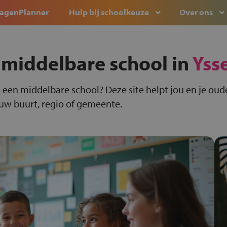
agenPlanner
Hulp bij schoolkeuze
Over ons
 middelbare school in
Yss
 een middelbare school? Deze site helpt jou en je oude
ouw buurt, regio of gemeente.