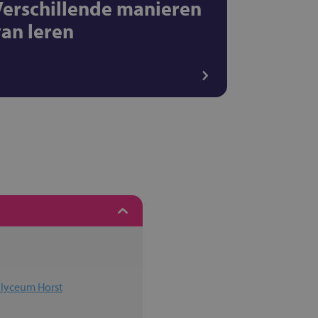
Verschillende manieren
van leren
 lyceum Horst