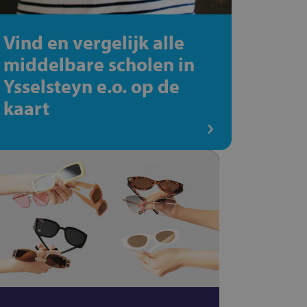
Vind en vergelijk alle
middelbare scholen in
Ysselsteyn e.o. op de
kaart