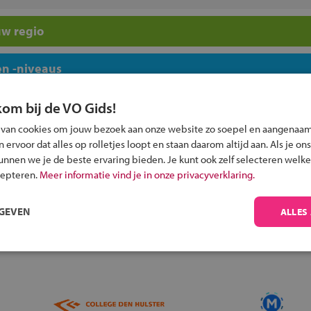
uw regio
n -niveaus
kom bij de VO Gids!
 van cookies om jouw bezoek aan onze website zo soepel en aangenaam
ervoor dat alles op rolletjes loopt en staan daarom altijd aan. Als je ons
kunnen we je de beste ervaring bieden. Je kunt ook zelf selecteren welke
Inschrijven?
cepteren.
Meer informatie vind je in onze privacyverklaring.
Alle informatie om je kind aan te melden bij
een middelbare school.
RGEVEN
ALLES