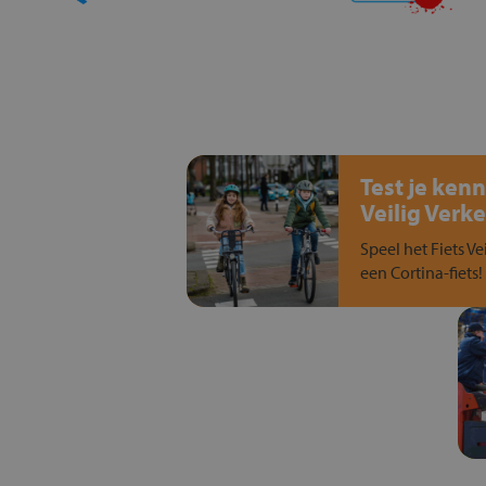
Test je kenn
Veilig Verke
Speel het Fiets Ve
een Cortina-fiets!