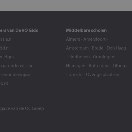
ers van De VO Gids
Middelbare scholen
sia.nl
Almere
-
Amersfoort
-
eld.nl
Amsterdam
-
Breda
-
Den Haag
snietgek
-
Eindhoven
-
Groningen
-
aaronderwijs.nu
Nijmegen
-
Rotterdam
-
Tilburg
senonderwijs.nl
-
Utrecht
-
Overige plaatsen
b.nl
itgave van de
OC Groep