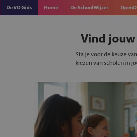
De VO Gids
Home
De SchoolWijzer
OpenD
Vind jouw
Sta je voor de keuze van
kiezen van scholen in j