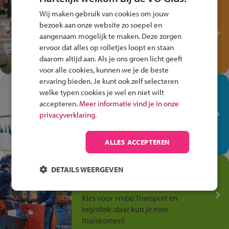
Test je kennis met het
Wij maken gebruik van cookies om jouw
Fiets Veilig
bezoek aan onze website zo soepel en
Verkeersspel!
aangenaam mogelijk te maken. Deze zorgen
ervoor dat alles op rolletjes loopt en staan
Speel het Fiets Veilig Verkeersspel
daarom altijd aan. Als je ons groen licht geeft
en win een Cortina-fiets!
voor alle cookies, kunnen we je de beste
ervaring bieden. Je kunt ook zelf selecteren
In de winkel ben je op je
welke typen cookies je wel en niet wilt
plek!
accepteren.
Meer informatie vind je in onze
privacyverklaring.
Ontdek via het vmbo jouw talent
op de winkelvloer, waar elke dag
anders is!
ALLES ACCEPTEREN
Jouw talent in de
DETAILS WEERGEVEN
Transport en Logistiek
Kies voor vmbo Transport en
logistiek: daar kun je mee
thuiskomen!