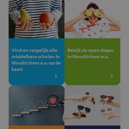
Vind en vergelijk alle
Bekijk de open dagen
middelbare scholen in
in Woudrichem e.o.
Woudrichem e.o. op de
kaart