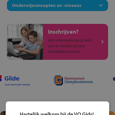
Onderwijsconcepten en -niveaus
Inschrijven?
Alle informatie om je kind
aan te melden bij een
middelbare school.
Hartelijk welkom bij de VO Gids!