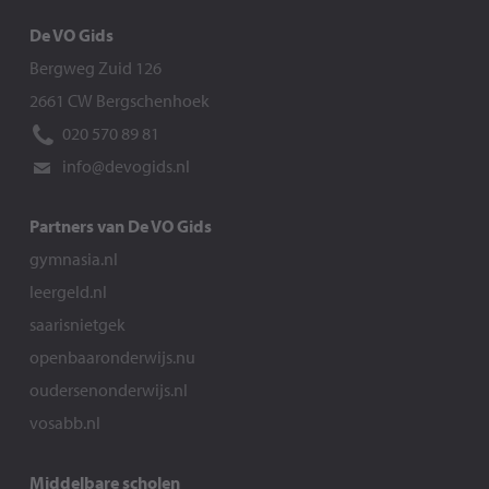
De VO Gids
Bergweg Zuid 126
2661 CW Bergschenhoek
020 570 89 81
info@devogids.nl
Partners van De VO Gids
gymnasia.nl
leergeld.nl
saarisnietgek
openbaaronderwijs.nu
oudersenonderwijs.nl
vosabb.nl
Middelbare scholen