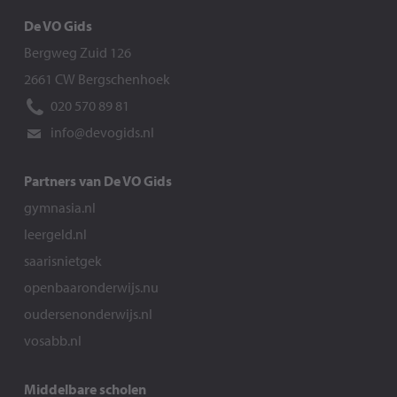
De VO Gids
Bergweg Zuid 126
2661 CW Bergschenhoek
020 570 89 81
info@devogids.nl
Partners van De VO Gids
gymnasia.nl
leergeld.nl
saarisnietgek
openbaaronderwijs.nu
oudersenonderwijs.nl
vosabb.nl
Middelbare scholen