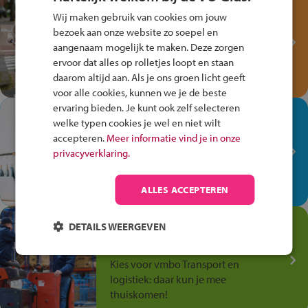
Test je kennis met het
Wij maken gebruik van cookies om jouw
Fiets Veilig
bezoek aan onze website zo soepel en
Verkeersspel!
aangenaam mogelijk te maken. Deze zorgen
Speel het Fiets Veilig Verkeersspel
ervoor dat alles op rolletjes loopt en staan
en win een Cortina-fiets!
daarom altijd aan. Als je ons groen licht geeft
voor alle cookies, kunnen we je de beste
ervaring bieden. Je kunt ook zelf selecteren
In de winkel ben je op je
welke typen cookies je wel en niet wilt
plek!
accepteren.
Meer informatie vind je in onze
privacyverklaring.
Ontdek via het vmbo jouw talent
op de winkelvloer, waar elke dag
anders is!
ALLES ACCEPTEREN
Jouw talent in de
DETAILS WEERGEVEN
Transport en Logistiek
Kies voor vmbo Transport en
logistiek: daar kun je mee
thuiskomen!