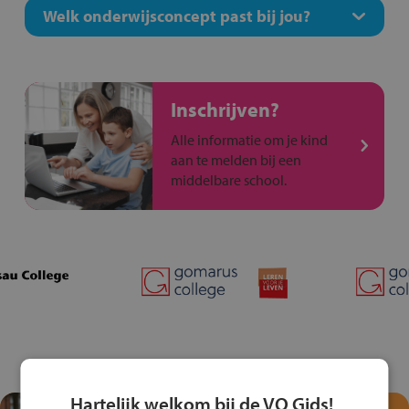
Welk onderwijsconcept past bij jou?
Inschrijven?
Alle informatie om je kind
aan te melden bij een
middelbare school.
Hartelijk welkom bij de VO Gids!