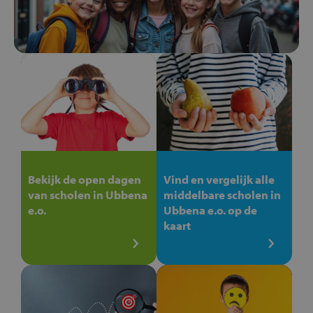
Bekijk de open dagen
Vind en vergelijk alle
van scholen in Ubbena
middelbare scholen in
e.o.
Ubbena e.o. op de
kaart