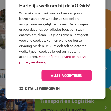
Hartelijk welkom bij de VO Gids!
Wij maken gebruik van cookies om jouw
Test je kennis met het
bezoek aan onze website zo soepel en
Fiets Veilig
aangenaam mogelijk te maken. Deze zorgen
Verkeersspel!
ervoor dat alles op rolletjes loopt en staan
daarom altijd aan. Als je ons groen licht geeft
Speel het Fiets Veilig Verkeersspel
voor alle cookies, kunnen we je de beste
en win een Cortina-fiets!
ervaring bieden. Je kunt ook zelf selecteren
welke typen cookies je wel en niet wilt
In de winkel ben je op je
accepteren.
Meer informatie vind je in onze
plek!
privacyverklaring.
Ontdek via het vmbo jouw talent
op de winkelvloer, waar elke dag
ALLES ACCEPTEREN
anders is!
DETAILS WEERGEVEN
Jouw talent in de
Transport en Logistiek
Kies voor vmbo Transport en