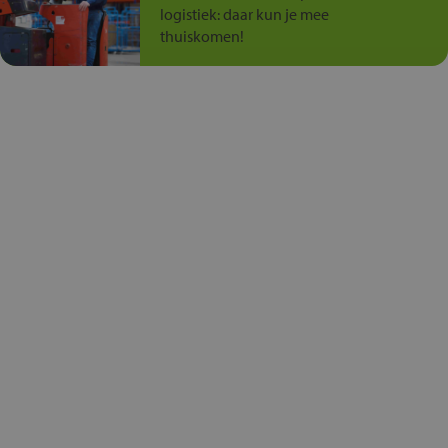
logistiek: daar kun je mee
thuiskomen!