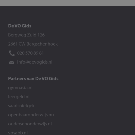
De VO Gids
Bergweg Zuid 126
2661 CW Bergschenhoek
020 570 89 81
info@devogids.nl
Partners van De VO Gids
gymnasia.nl
leergeld.nl
saarisnietgek
openbaaronderwijs.nu
oudersenonderwijs.nl
vosabb.nl