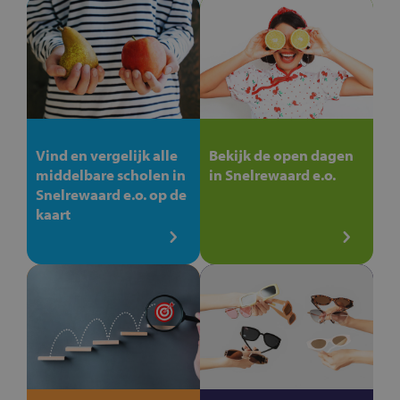
Vind en vergelijk alle
Bekijk de open dagen
middelbare scholen in
in Snelrewaard e.o.
Snelrewaard e.o. op de
kaart