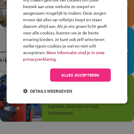
Verkeersspel!
bezoek aan onze website zo soepel en
Speel het Fiets Veilig Verkeersspel
aangenaam mogelijk te maken. Deze zorgen
en win een Cortina-fiets!
ervoor dat alles op rolletjes loopt en staan
daarom altijd aan. Als je ons groen licht geeft
voor alle cookies, kunnen we je de beste
In de winkel ben je op je
ervaring bieden. Je kunt ook zelf selecteren
plek!
welke typen cookies je wel en niet wilt
Ontdek via het vmbo jouw talent
accepteren.
Meer informatie vind je in onze
op de winkelvloer, waar elke dag
privacyverklaring.
anders is!
ALLES ACCEPTEREN
Jouw talent in de
Transport en Logistiek
DETAILS WEERGEVEN
Kies voor vmbo Transport en
logistiek: daar kun je mee
thuiskomen!