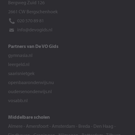
Bergweg Zuid 126
2661 CW Bergschenhoek
020 570 89 81
info@devogids.nl
Partners van De VO Gids
gymnasia.nl
leergeld.nl
saarisnietgek
openbaaronderwijs.nu
oudersenonderwijs.nl
vosabb.nl
Middelbare scholen
Almere
-
Amersfoort
-
Amsterdam
-
Breda
-
Den Haag
-