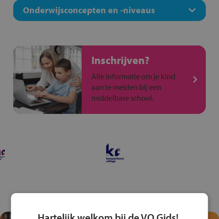
Onderwijsconcepten en -niveaus
Inschrijven?
Alle informatie om je kind
aan te melden bij een
middelbare school.
Hartelijk welkom bij de VO Gids!