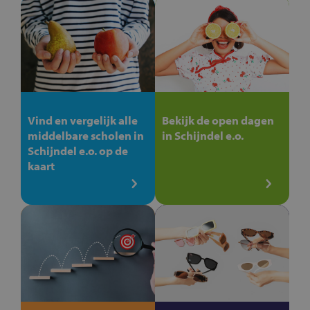
Vind en vergelijk alle
Bekijk de open dagen
middelbare scholen in
in Schijndel e.o.
Schijndel e.o. op de
kaart