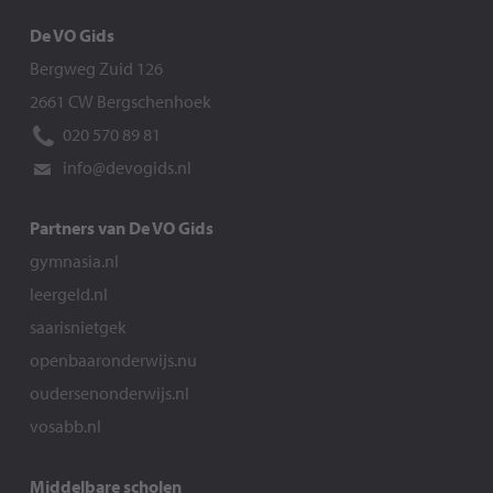
De VO Gids
Bergweg Zuid 126
2661 CW Bergschenhoek
020 570 89 81
info@devogids.nl
Partners van De VO Gids
gymnasia.nl
leergeld.nl
saarisnietgek
openbaaronderwijs.nu
oudersenonderwijs.nl
vosabb.nl
Middelbare scholen