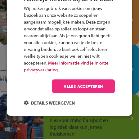
Test je kennis met het
Wij maken gebruik van cookies om jouw
Fiets Veilig
bezoek aan onze website zo soepel en
Verkeersspel!
aangenaam mogelijk te maken. Deze zorgen
ervoor dat alles op rolletjes loopt en staan
Speel het Fiets Veilig Verkeersspel
daarom altijd aan. Als je ons groen licht geeft
en win een Cortina-fiets!
voor alle cookies, kunnen we je de beste
ervaring bieden. Je kunt ook zelf selecteren
In de winkel ben je op je
welke typen cookies je wel en niet wilt
plek!
accepteren.
Meer informatie vind je in onze
privacyverklaring.
Ontdek via het vmbo jouw talent
op de winkelvloer, waar elke dag
anders is!
ALLES ACCEPTEREN
Jouw talent in de
DETAILS WEERGEVEN
Transport en Logistiek
Kies voor vmbo Transport en
logistiek: daar kun je mee
thuiskomen!