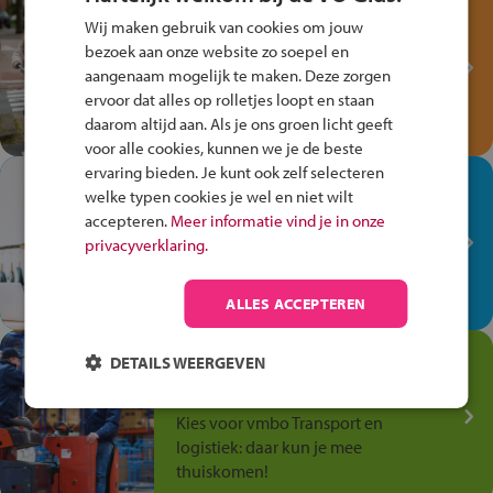
Test je kennis met het
Wij maken gebruik van cookies om jouw
Fiets Veilig
bezoek aan onze website zo soepel en
Verkeersspel!
aangenaam mogelijk te maken. Deze zorgen
Speel het Fiets Veilig Verkeersspel
ervoor dat alles op rolletjes loopt en staan
en win een Cortina-fiets!
daarom altijd aan. Als je ons groen licht geeft
voor alle cookies, kunnen we je de beste
ervaring bieden. Je kunt ook zelf selecteren
In de winkel ben je op je
welke typen cookies je wel en niet wilt
plek!
accepteren.
Meer informatie vind je in onze
privacyverklaring.
Ontdek via het vmbo jouw talent
op de winkelvloer, waar elke dag
anders is!
ALLES ACCEPTEREN
Jouw talent in de
DETAILS WEERGEVEN
Transport en Logistiek
Kies voor vmbo Transport en
logistiek: daar kun je mee
thuiskomen!