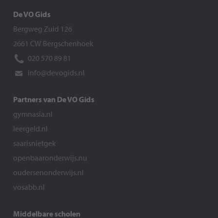
De VO Gids
Bergweg Zuid 126
2661 CW Bergschenhoek
020 570 89 81
info@devogids.nl
Partners van De VO Gids
gymnasia.nl
leergeld.nl
saarisnietgek
openbaaronderwijs.nu
oudersenonderwijs.nl
vosabb.nl
Middelbare scholen