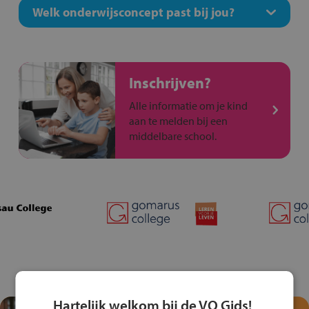
Welk onderwijsconcept past bij jou?
Inschrijven?
Alle informatie om je kind
aan te melden bij een
middelbare school.
Hartelijk welkom bij de VO Gids!